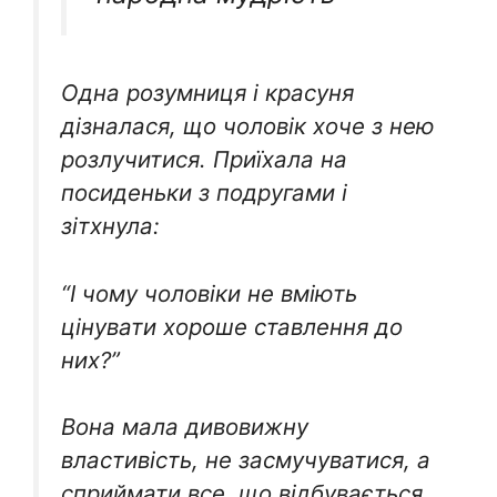
Одна розумниця і красуня
дізналася, що чоловік хоче з нею
розлучитися. Приїхала на
посиденьки з подругами і
зітхнула:
“І чому чоловіки не вміють
цінувати хороше ставлення до
них?”
Вона мала дивовижну
властивість, не засмучуватися, а
сприймати все, що відбувається,