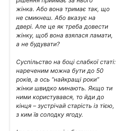
рішення приймає за нього
жінка. Або вона тримає так, що
не смикнеш. Або вказує на
двері. Але це як треба довести
жінку, щоб вона взялася ламати,
а не будувати?
Суспільство на боці слабкої статі:
нареченим можна бути до 50
років, а ось “найкращі роки”
жінки швидко минають. Якщо ти
ними користувався, то йди до
кінця – зустрічай старість із тією,
з ким їв солодку ягоду.