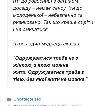
Іти до ровесниці з багажем
досвіду – немає сенсу. Іти до
молоденької – небезпечно та
ризиковано. Так що краще сидіти
і не смикатися.
Якось один мудрець сказав:
“Одружуватися треба не з
жінкою, з якою можна
жити. Одружуватися треба з
тією, без якої жити не можна.”
Категорії
Uncategorized