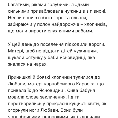
багатими, ріками голубими, людьми
сильними приваблювала чужинців з півночі.
Несли вони з собою горе та сльози,
забираючи у полон найдорожче – хлопчиків,
що мали вирости слухняними рабами.
У цей день до поселення підходили вороги.
Матері, щоб не віддати дітей чужинцям,
шукали рятунку у баби Ясновидиці, яка
зналася на чарах.
Принишклі й боязкі хлопчики тулилися до
Любави, матері чорнобривого Кароока, що
привела їх до Ясновидиці. Сива бабуня
мовила слова заклинання, і діти
перетворились у прекрасні кущисті квіти, які
огорнули ноги Любави. Вони були
чорнобривими і кароокими, як і хлопчаки.