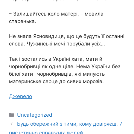
– Залишайтесь коло матері, – мовила
старенька.
Не знала Ясновидиця, що це будуть її останні
слова. Чужинські мечі порубали усіх…
Так і зостались в Україні хата, мати й
чорнобривці як одне ціле. Нема України без
білої хати і чорнобривців, які милують
материнське серце до сивих морозів.
Джерело
Категорії
Uncategorized
Будь обережний з тими, кому довіряєш. 7
рис істинно справжніх людей