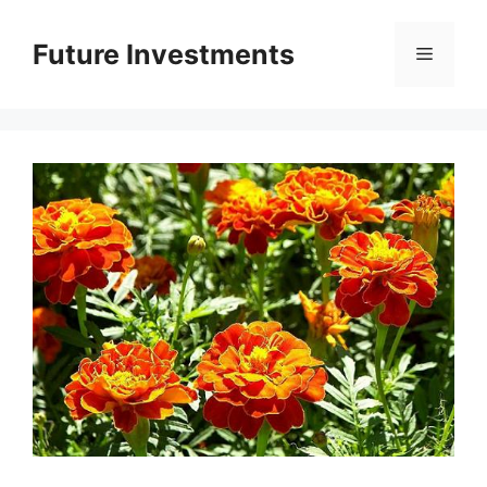
Перейти
до
Future Investments
Меню
вмісту