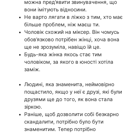
можна пред’явити звинувачення, що
вони імітують відносини.
Не варто лягати в ліжко з тим, хто має
більше проблем, ніж маєш ти.
Чоловік схожий на міксер. Він чомусь
обов’язково потрібен жінці, хоча вона
ще не зрозуміла, навіщо їй це.
Будь-яка жінка якось стає тим
чоловіком, за якого в юності хотіла
заміж.
Людині, яка знаменита, неймовірно
пощастило, якщо у неї є друзі, які були
друзями ще до того, як вона стала
зіркою.
Раніше, щоб дозволити собі безкарно
скандалити, потрібно було бути
знаменитим. Тепер потрібно