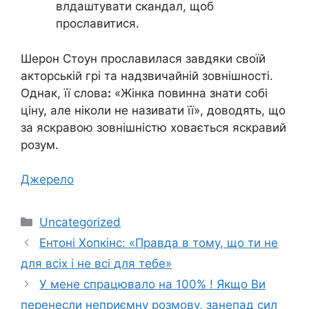
влдаштувати скандал, щоб
прославитися.
Шерон Стоун прославилася завдяки своїй
акторській грі та надзвичайній зовнішності.
Однак, її слова
:
«Жінка повинна знати собі
ціну, але ніколи не називати її», доводять, що
за яскравою зовнішністю ховається яскравий
розум.
Джерело
Категорії
Uncategorized
Ентоні Хопкінс: «Правда в тому, що ти не
для всіх і не всі для тебе»
У мене спрацювало на 100% ! Якщо Ви
перенесли неприємну розмову, занепад сил