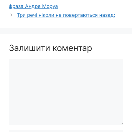
фраза Андре Моруа
Три речі ніколи не повертаються назад:
Залишити коментар
Коментар