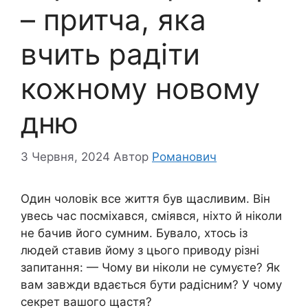
– притча, яка
вчить радіти
кожному новому
дню
3 Червня, 2024
Автор
Романович
Один чоловік все життя був щасливим. Він
увесь час посміхався, сміявся, ніхто й ніколи
не бачив його сумним. Бувало, хтось із
людей ставив йому з цього приводу різні
запитання: — Чому ви ніколи не сумуєте? Як
вам завжди вдається бути радісним? У чому
секрет вашого щастя?