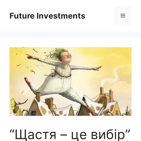
Перейти
до
Future Investments
Меню
вмісту
“Щастя – це вибір”