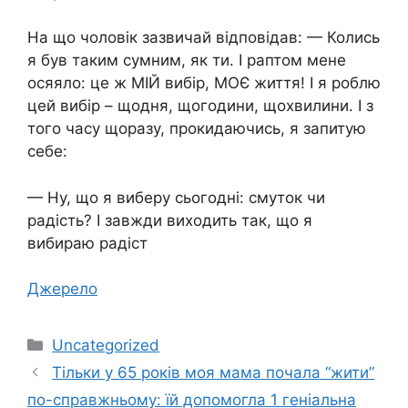
На що чоловік зазвичай відповідав: — Колись
я був таким сумним, як ти. І раптом мене
осяяло: це ж МІЙ вибір, МОЄ життя! І я роблю
цей вибір – щодня, щогодини, щохвилини. І з
того часу щоразу, прокидаючись, я запитую
себе:
— Ну, що я виберу сьогодні: смуток чи
радість? І завжди виходить так, що я
вибираю радіст
Джерело
Категорії
Uncategorized
Тільки у 65 років моя мама почала “жити”
по-справжньому: їй допомогла 1 геніальна