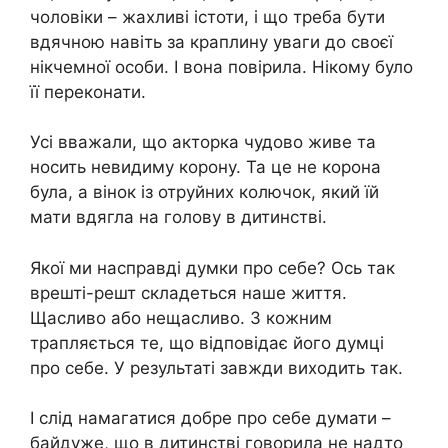
чоловіки – жахливі істоти, і що треба бути
вдячною навіть за краплину уваги до своєї
нікчемної особи. І вона повірила. Нікому було
її переконати.
Усі вважали, що акторка чудово живе та
носить невидиму корону. Та це не корона
була, а вінок із отруйних колючок, який їй
мати вдягла на голову в дитинстві.
Якої ми насправді думки про себе? Ось так
врешті-решт складеться наше життя.
Щасливо або нещасливо. З кожним
трапляється те, що відповідає його думці
про себе. У результаті завжди виходить так.
І слід намагатися добре про себе думати –
байдуже, що в дитинстві говорила не надто