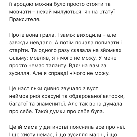
її вродою можна було просто стояти та
мовчати – нехай милуються, як на статуї
Праксителя.
Проте вона грала. І заміж виходила – але
завжди невдало. А потім почала попивати і
старіти. Та одного разу сказала на зйомках
фільму: мовляв, я нічого не можу. У мене
просто немає таланту. Вдячна вам за
зусилля. Але я справді нічого не можу.
Це настільки дивно звучало з вуст
неймовірної красуні та обдарованої акторки,
багатої та знаменитої. Але так вона думала
про себе. Такої думки про себе була.
Це їй мама у дитинстві пояснила все про неї.
І що хисту немає, і що зусилля марні, і що