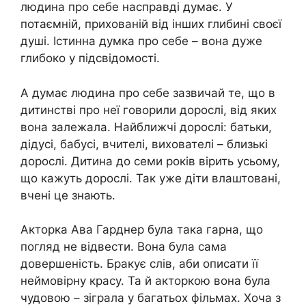
людина про себе насправді думає. У
потаємній, прихованій від інших глибині своєї
душі. Істинна думка про себе – вона дуже
глибоко у підсвідомості.
А думає людина про себе зазвичай те, що в
дитинстві про неї говорили дорослі, від яких
вона залежала. Найближчі дорослі: батьки,
дідусі, бабусі, вчителі, вихователі – близькі
дорослі. Дитина до семи років вірить усьому,
що кажуть дорослі. Так уже діти влаштовані,
вчені це знають.
Акторка Ава Гарднер була така гарна, що
погляд не відвести. Вона була сама
довершеність. Бракує слів, аби описати її
неймовірну красу. Та й акторкою вона була
чудовою – зіграла у багатьох фільмах. Хоча з