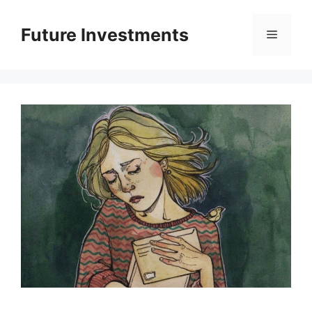
Перейти
до
Future Investments
Меню
вмісту