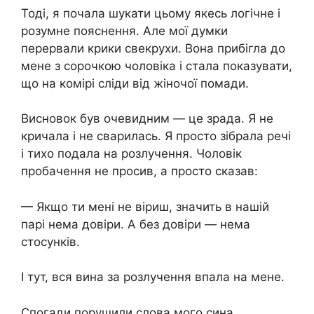
Тоді, я почала шукати цьому якесь логічне і
розумне пояснення. Але мої думки
перервали крики свекрухи. Вона прибігла до
мене з сорочкою чоловіка і стала показувати,
що на комірі сліди від жіночої помади.
Висновок був очевидним — це зрада. Я не
кричала і не сварилась. Я просто зібрала речі
і тихо подала на розлучення. Чоловік
пробачення не просив, а просто сказав:
— Якщо ти мені не віриш, значить в нашій
парі нема довіри. А без довіри — нема
стосунків.
І тут, вся вина за розлучення впала на мене.
Спогади порушили слова мого сина.