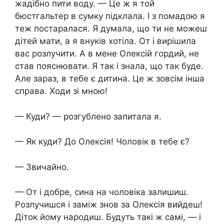
жадібно пити воду. — Це ж я той
бюстгальтер в сумку підклала. І з помадою я
теж постаралася. Я думала, що ти не можеш
дітей мати, а я внуків хотіла. От і вирішила
вас розлучити. А в мене Олексій гордий, не
став пояснювати. Я так і знала, що так буде.
Але зараз, в тебе є дитина. Це ж зовсім інша
справа. Ходи зі мною!
— Куди? — розгублено запитала я.
— Як куди? До Олексія! Чоловік в тебе є?
— Звичайно.
— От і добре, сина на чоловіка залишиш.
Розлучишся і заміж знов за Олексія вийдеш!
Діток йому народиш. Будуть такі ж самі, — і