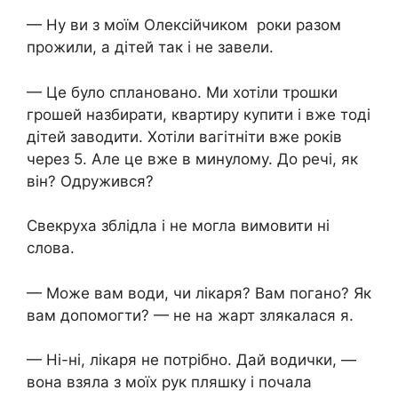
— Ну ви з моїм Олексійчиком роки разом
прожили, а дітей так і не завели.
— Це було сплановано. Ми хотіли трошки
грошей назбирати, квартиру купити і вже тоді
дітей заводити. Хотіли вагітніти вже років
через 5. Але це вже в минулому. До речі, як
він? Одружився?
Свекруха зблідла і не могла вимовити ні
слова.
— Може вам води, чи лікаря? Вам погано? Як
вам допомогти? — не на жарт злякалася я.
— Ні-ні, лікаря не потрібно. Дай водички, —
вона взяла з моїх рук пляшку і почала