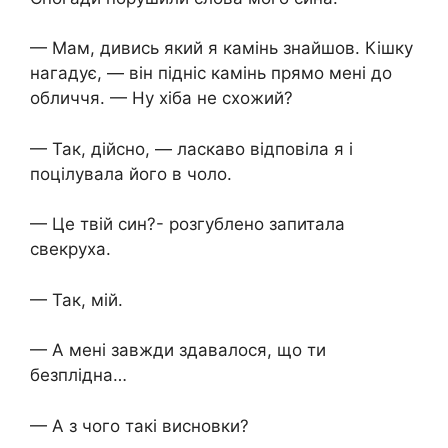
— Мам, дивись який я камінь знайшов. Кішку
нагадує, — він підніс камінь прямо мені до
обличчя. — Ну хіба не схожий?
— Так, дійсно, — ласкаво відповіла я і
поцілувала його в чоло.
— Це твій син?- розгублено запитала
свекруха.
— Так, мій.
— А мені завжди здавалося, що ти
безплідна…
— А з чого такі висновки?