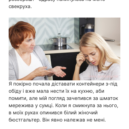
свекруха.
Я покірно почала діставати контейнери з-під
обіду і вже мала нести їх на кухню, аби
помити, але мій погляд зачепився за шматок
мережива у сумці. Коли я смикнула за нього,
в моїх руках опинився білий жіночий
бюстгальтер. Він явно належав не мені.