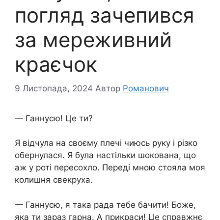
погляд зачепився
за мереживний
краєчок
9 Листопада, 2024
Автор
Романович
— Ганнусю! Це ти?
Я відчула на своєму плечі чиюсь руку і різко
обернулася. Я була настільки шокована, що
аж у роті пересохло. Переді мною стояла моя
колишня свекруха.
— Ганнусю, я така рада тебе бачити! Боже,
яка ти зараз гарна. А прикраси! Це справжнє