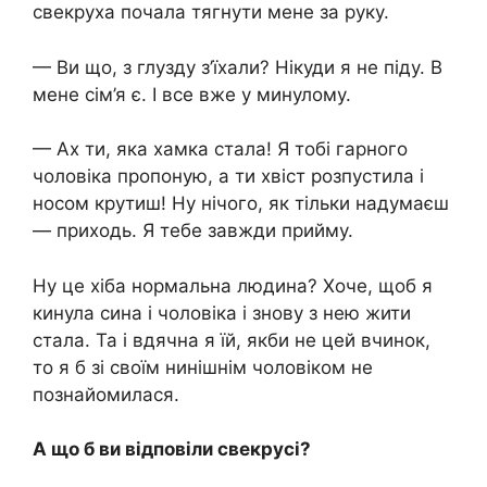
свекруха почала тягнути мене за руку.
— Ви що, з глузду з’їхали? Нікуди я не піду. В
мене сім’я є. І все вже у минулому.
— Ах ти, яка хамка стала! Я тобі гарного
чоловіка пропоную, а ти хвіст розпустила і
носом крутиш! Ну нічого, як тільки надумаєш
— приходь. Я тебе завжди прийму.
Ну це хіба нормальна людина? Хоче, щоб я
кинула сина і чоловіка і знову з нею жити
стала. Та і вдячна я їй, якби не цей вчинок,
то я б зі своїм нинішнім чоловіком не
познайомилася.
А що б ви відповіли свекрусі?