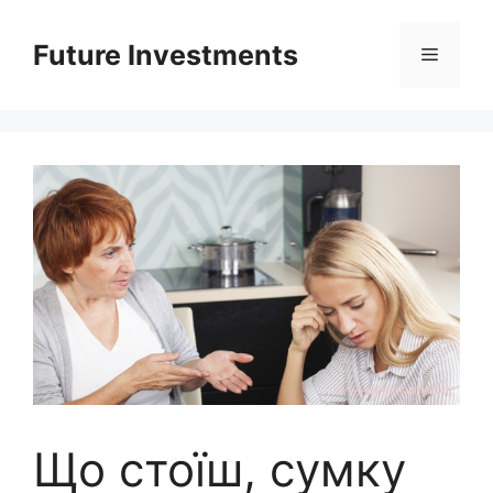
Перейти
до
Future Investments
Меню
вмісту
Що стоїш, сумку