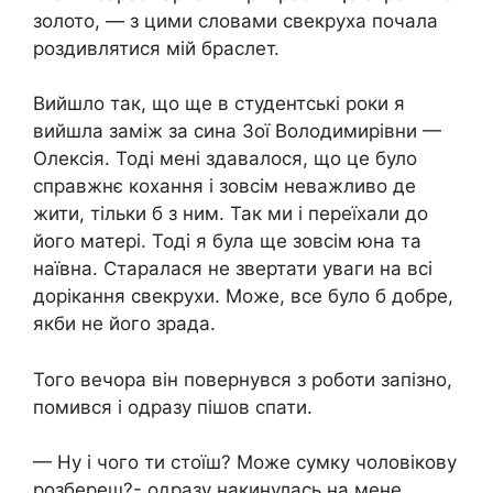
золото, — з цими словами свекруха почала
роздивлятися мій браслет.
Вийшло так, що ще в студентські роки я
вийшла заміж за сина Зої Володимирівни —
Олексія. Тоді мені здавалося, що це було
справжнє кохання і зовсім неважливо де
жити, тільки б з ним. Так ми і переїхали до
його матері. Тоді я була ще зовсім юна та
наївна. Старалася не звертати уваги на всі
дорікання свекрухи. Може, все було б добре,
якби не його зрада.
Того вечора він повернувся з роботи запізно,
помився і одразу пішов спати.
— Ну і чого ти стоїш? Може сумку чоловікову
розбереш?- одразу накинулась на мене