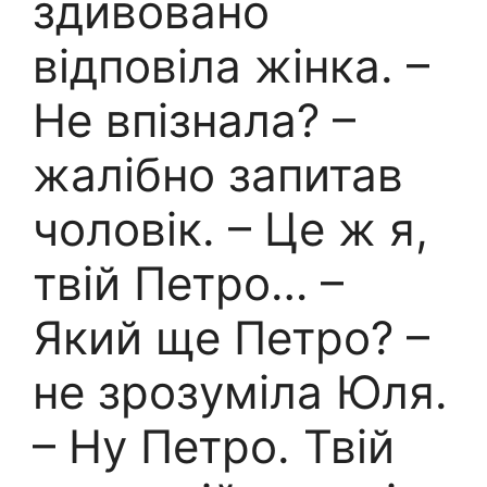
здивовано
відповіла жінка. –
Не впізнала? –
жалібно запитав
чоловік. – Це ж я,
твій Петро… –
Який ще Петро? –
не зрозуміла Юля.
– Ну Петро. Твій