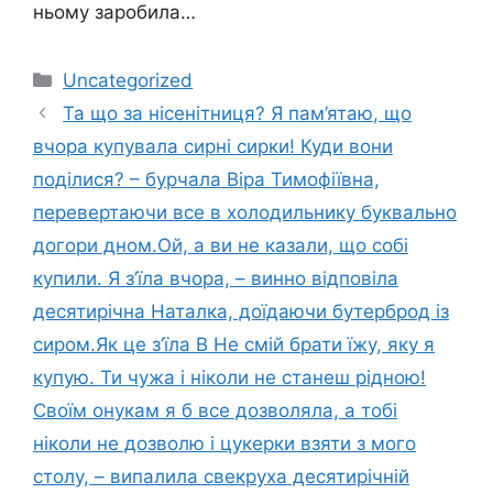
ньому заробила…
Категорії
Uncategorized
Та що за нісенітниця? Я пам’ятаю, що
вчора купувала сирні сирки! Куди вони
поділися? – бурчала Віра Тимофіївна,
перевертаючи все в холодильнику буквально
догори дном.Ой, а ви не казали, що собі
купили. Я з’їла вчора, – винно відповіла
десятирічна Наталка, доїдаючи бутерброд із
сиром.Як це з’їла В Не смій брати їжу, яку я
купую. Ти чужа і ніколи не станеш рідною!
Своїм онукам я б все дозволяла, а тобі
ніколи не дозволю і цукерки взяти з мого
столу, – випалила свекруха десятирічній