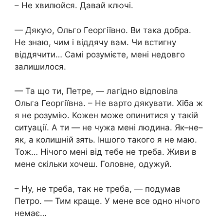
– Не хвилюйся. Давай ключі.
— Дякую, Ольго Георгіївно. Ви така добра.
Не знаю, чим і віддячу вам. Чи встигну
віддячити… Самі розумієте, мені недовго
залишилося.
— Та що ти, Петре, — лагідно відповіла
Ольга Георгіївна. – Не варто дякувати. Хіба ж
я не розумію. Кожен може опинитися у такій
ситуації. А ти — не чужа мені людина. Як–не–
як, а колишній зять. Іншого такого я не маю.
Тож… Нічого мені від тебе не треба. Живи в
мене скільки хочеш. Головне, одужуй.
– Ну, не треба, так не треба, — подумав
Петро. — Тим краще. У мене все одно нічого
немає…