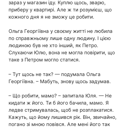
зараз у магазин іду. Куплю щось, зварю,
приберу у квартирі. Але ж ти розумієш, що
кожного дня я не зможу це робити.
Ольга Георгіївна у своєму житті не любила
по справжньому лише одну людину. І цією
людиною був не хто інший, як Петро.
Слухаючи Юлю, вона не могла повірити, що
таке з Петром могло статися.
– Тут щось не так? — подумала Ольга
Георгіївна. – Мабуть, знову щось задумав.
– Що робити, мамо? – запитала Юля. — Не
кидати ж його. Ти б його бачила, мамо. Я
ледве стримувалась, щоб не розплакатися.
Кажуть, що йому лишився рік. Він, звичайно,
погано зі мною повівся. Але мені його так