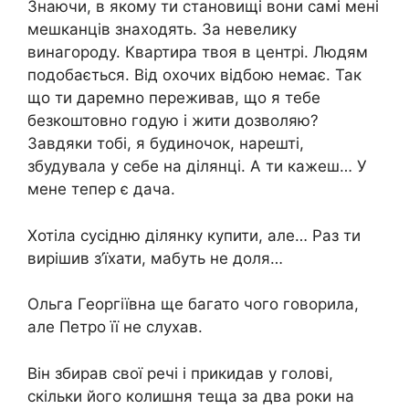
Знаючи, в якому ти становищі вони самі мені
мешканців знаходять. За невелику
винагороду. Квартира твоя в центрі. Людям
подобається. Від охочих відбою немає. Так
що ти даремно переживав, що я тебе
безкоштовно годую і жити дозволяю?
Завдяки тобі, я будиночок, нарешті,
збудувала у себе на ділянці. А ти кажеш… У
мене тепер є дача.
Хотіла сусідню ділянку купити, але… Раз ти
вирішив з’їхати, мабуть не доля…
Ольга Георгіївна ще багато чого говорила,
але Петро її не слухав.
Він збирав свої речі і прикидав у голові,
скільки його колишня теща за два роки на