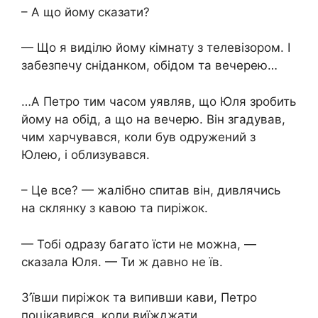
– А що йому сказати?
— Що я виділю йому кімнату з телевізором. І
забезпечу сніданком, обідом та вечерею…
…А Петро тим часом уявляв, що Юля зробить
йому на обід, а що на вечерю. Він згадував,
чим харчувався, коли був одружений з
Юлею, і облизувався.
– Це все? — жалібно спитав він, дивлячись
на склянку з кавою та пиріжок.
— Тобі одразу багато їсти не можна, —
сказала Юля. — Ти ж давно не їв.
З’ївши пиріжок та випивши кави, Петро
поцікавився, коли виїжджати.