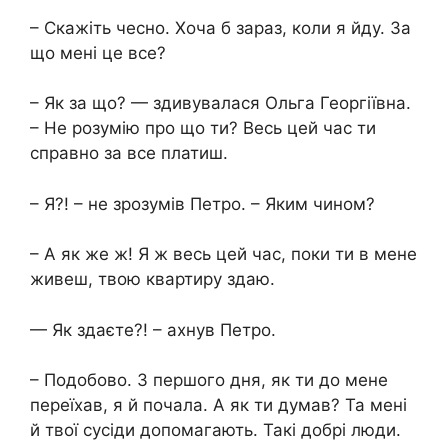
– Скажіть чесно. Хоча б зараз, коли я йду. За
що мені це все?
– Як за що? — здивувалася Ольга Георгіївна.
– Не розумію про що ти? Весь цей час ти
справно за все платиш.
– Я?! – не зрозумів Петро. – Яким чином?
– А як же ж! Я ж весь цей час, поки ти в мене
живеш, твою квартиру здаю.
— Як здаєте?! – ахнув Петро.
– Подобово. З першого дня, як ти до мене
переїхав, я й почала. А як ти думав? Та мені
й твої сусіди допомагають. Такі добрі люди.