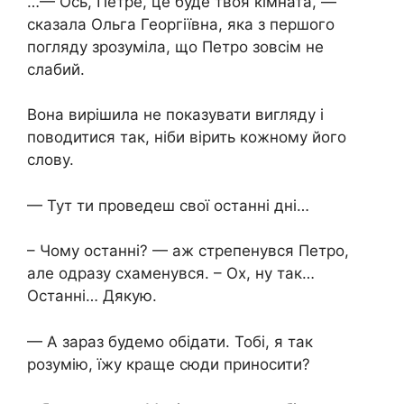
…— Ось, Петре, це буде твоя кімната, —
сказала Ольга Георгіївна, яка з першого
погляду зрозуміла, що Петро зовсім не
слабий.
Вона вирішила не показувати вигляду і
поводитися так, ніби вірить кожному його
слову.
— Тут ти проведеш свої останні дні…
– Чому останні? — аж стрепенувся Петро,
але одразу схаменувся. – Ох, ну так…
Останні… Дякую.
— А зараз будемо обідати. Тобі, я так
розумію, їжу краще сюди приносити?