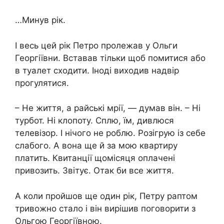
…Минув рік.
І весь цей рік Петро пролежав у Ольги
Георгіївни. Вставав тільки щоб помитися або
в туалет сходити. Іноді виходив надвір
прогулятися.
– Не життя, а райські мрії, — думав він. – Ні
турбот. Ні клопоту. Сплю, їм, дивлюся
телевізор. І нічого не роблю. Розігрую із себе
слабого. А вона ще й за мою квартиру
платить. Квитанції щомісяця оплачені
привозить. Звітує. Отак би все життя.
А коли пройшов ще один рік, Петру раптом
тривожно стало і він вирішив поговорити з
Ольгою Георгіївною.