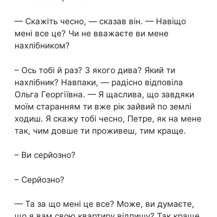
— Скажіть чесно, — сказав він. — Навіщо
мені все це? Чи не вважаєте ви мене
нахлібником?
– Ось тобі й раз? З якого дива? Який ти
нахлібник? Навпаки, — радісно відповіла
Ольга Георгіївна. — Я щаслива, що завдяки
моїм старанням ти вже рік зайвий по землі
ходиш. Я скажу тобі чесно, Петре, як на мене
так, чим довше ти проживеш, тим краще.
– Ви серйозно?
– Серйозно?
— Та за що мені це все? Може, ви думаєте,
що я вам свою квартиру відпишу? Так краще