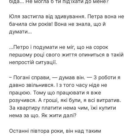
біда… Не могла б ти під’їхати до мене?
Юля застигла від здивування. Петра вона не
бачила сім років! Вона не знала, що й
думати…
…Петро і подумати не міг, що на сорок
першому році свого життя опиниться в такій
непростій ситуації.
– Погані справи, — думав він. — З роботи я
давно звільнився. І з того часу ніде не
працюю. Тому що працювати я вже
розучився. А гроші, які були, я всі витратив.
За квартиру платити нема чим, їжі купити
нема за що. Як жити далі?
Останні півтора роки, він над таким