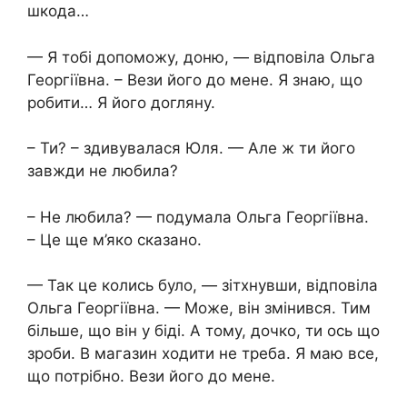
шкода…
— Я тобі допоможу, доню, — відповіла Ольга
Георгіївна. – Вези його до мене. Я знаю, що
робити… Я його догляну.
– Ти? – здивувалася Юля. — Але ж ти його
завжди не любила?
– Не любила? — подумала Ольга Георгіївна.
– Це ще м’яко сказано.
— Так це колись було, — зітхнувши, відповіла
Ольга Георгіївна. — Може, він змінився. Тим
більше, що він у біді. А тому, дочко, ти ось що
зроби. В магазин ходити не треба. Я маю все,
що потрібно. Вези його до мене.