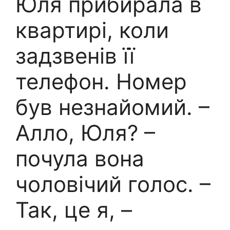
Юля прибирала в
квартирі, коли
задзвенів її
телефон. Номер
був незнайомий. –
Алло, Юля? –
почула вона
чоловічий голос. –
Так, це я, –