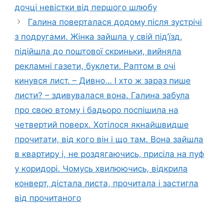
дочці невістки від першого шлюбу
Галина поверталася додому після зустрічі
з подругами. Жінка зайшла у свій під’їзд,
підійшла до поштової скриньки, вийняла
рекламні газети, буклети. Раптом в очі
кинувся лист. – Дивно… І хто ж зараз пише
листи? – здивувалася вона. Галина забула
про свою втому і бадьоро поспішила на
четвертий поверх. Хотілося якнайшвидше
прочитати, від кого він і що там. Вона зайшла
в квартиру і, не роздягаючись, присіла на пуф
у коридорі. Чомусь хвилюючись, відкрила
конверт, дістала листа, прочитала і застигла
від прочитаного