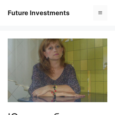
Перейти
до
Future Investments
Меню
вмісту