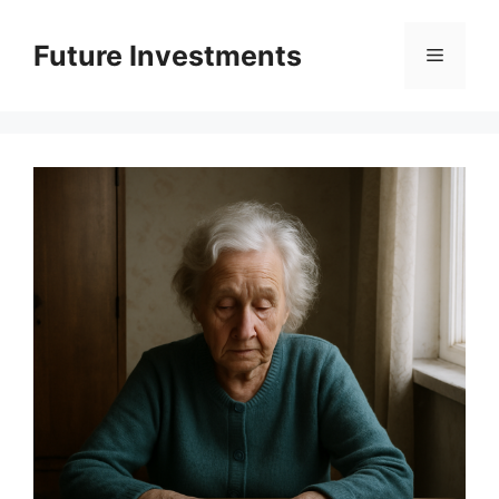
Перейти
до
Future Investments
Меню
вмісту