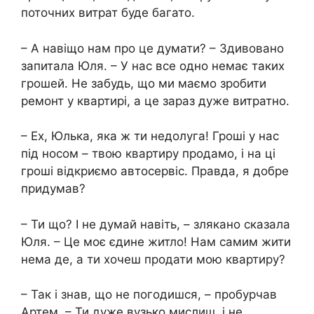
поточних витрат буде багато.
– А навіщо нам про це думати? – Здивовано
запитала Юля. – У нас все одно немає таких
грошей. Не забудь, що ми маємо зробити
ремонт у квартирі, а це зараз дуже витратно.
– Ех, Юлька, яка ж ти недолуга! Гроші у нас
під носом – твою квартиру продамо, і на ці
гроші відкриємо автосервіс. Правда, я добре
придумав?
– Ти що? І не думай навіть, – злякано сказала
Юля. – Це моє єдине житло! Нам самим жити
нема де, а ти хочеш продати мою квартиру?
– Так і знав, що не погодишся, – пробурчав
Артем. – Ти дуже вузько мислиш, і не