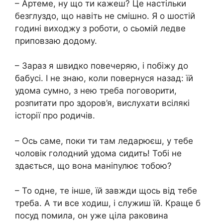
– Артеме, ну що ти кажеш? Це настільки
безглуздо, що навіть не смішно. Я о шостій
годині виходжу з роботи, о сьомій ледве
приповзаю додому.
– Зараз я швидко повечеряю, і побіжу до
бабусі. І не знаю, коли повернуся назад: їй
удома сумно, з нею треба поговорити,
розпитати про здоров’я, вислухати всілякі
історії про родичів.
– Ось саме, поки ти там ледарюєш, у тебе
чоловік голодний удома сидить! Тобі не
здається, що вона маніпулює тобою?
– То одне, те інше, їй завжди щось від тебе
треба. А ти все ходиш, і служиш їй. Краще б
посуд помила, он уже ціла раковина