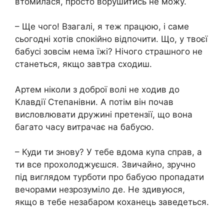
втомилася, просто ворушитись не можу.
– Ще чого! Взагалі, я теж працюю, і саме
сьогодні хотів спокійно відпочити. Що, у твоєї
бабусі зовсім нема їжі? Нічого страшного не
станеться, якщо завтра сходиш.
Артем ніколи з доброї волі не ходив до
Клавдії Степанівни. А потім він почав
висловлювати дружині претензії, що вона
багато часу витрачає на бабусю.
– Куди ти знову? У тебе вдома купа справ, а
ти все прохолоджуєшся. Звичайно, зручно
під виглядом турботи про бабусю пропадати
вечорами незрозуміло де. Не здивуюся,
якщо в тебе незабаром коханець заведеться.