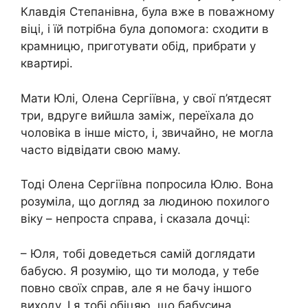
Клавдія Степанівна, була вже в поважному
віці, і їй потрібна була допомога: сходити в
крамницю, приготувати обід, прибрати у
квартирі.
Мати Юлі, Олена Сергіївна, у свої п’ятдесят
три, вдруге вийшла заміж, переїхала до
чоловіка в інше місто, і, звичайно, не могла
часто відвідати свою маму.
Тоді Олена Сергіївна попросила Юлю. Вона
розуміла, що догляд за людиною похилого
віку – непроста справа, і сказала дочці:
– Юля, тобі доведеться самій доглядати
бабусю. Я розумію, що ти молода, у тебе
повно своїх справ, але я не бачу іншого
виходу. І я тобі обіцяю, що бабусина