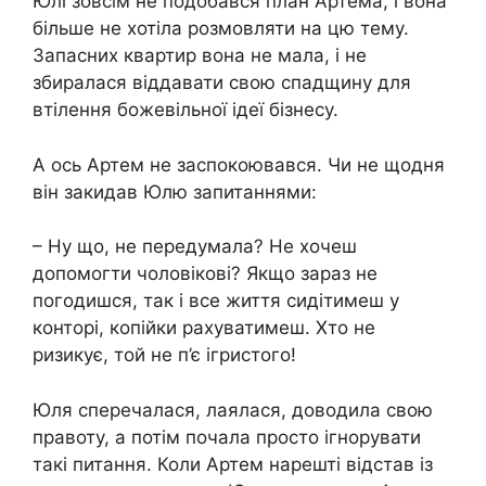
Юлі зовсім не подобався план Артема, і вона
більше не хотіла розмовляти на цю тему.
Запасних квартир вона не мала, і не
збиралася віддавати свою спадщину для
втілення божевільної ідеї бізнесу.
А ось Артем не заспокоювався. Чи не щодня
він закидав Юлю запитаннями:
– Ну що, не передумала? Не хочеш
допомогти чоловікові? Якщо зараз не
погодишся, так і все життя сидітимеш у
конторі, копійки рахуватимеш. Хто не
ризикує, той не п’є ігристого!
Юля сперечалася, лаялася, доводила свою
правоту, а потім почала просто ігнорувати
такі питання. Коли Артем нарешті відстав із