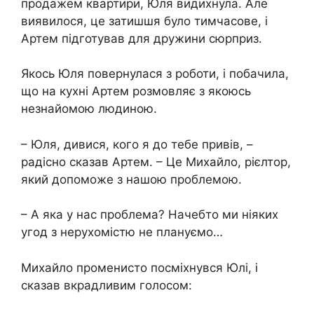
продажем квартири, Юля видихнула. Але
виявилося, це затишшя було тимчасове, і
Артем підготував для дружини сюрприз.
Якось Юля повернулася з роботи, і побачила,
що на кухні Артем розмовляє з якоюсь
незнайомою людиною.
– Юля, дивися, кого я до тебе привів, –
радісно сказав Артем. – Це Михайло, рієлтор,
який допоможе з нашою проблемою.
– А яка у нас проблема? Начебто ми ніяких
угод з нерухомістю не плануємо…
Михайло променисто посміхнувся Юлі, і
сказав вкрадливим голосом: