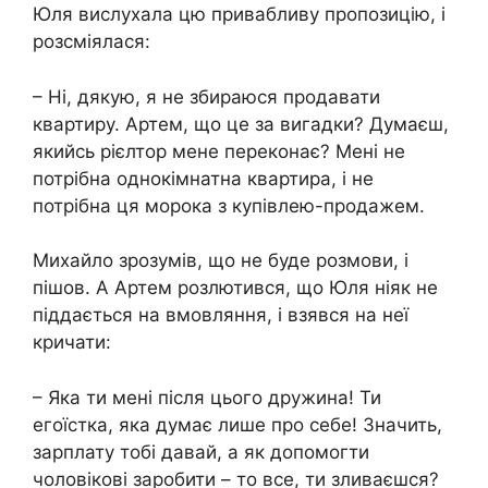
Юля вислухала цю привабливу пропозицію, і
розсміялася:
– Ні, дякую, я не збираюся продавати
квартиру. Артем, що це за вигадки? Думаєш,
якийсь рієлтор мене переконає? Мені не
потрібна однокімнатна квартира, і не
потрібна ця морока з купівлею-продажем.
Михайло зрозумів, що не буде розмови, і
пішов. А Артем розлютився, що Юля ніяк не
піддається на вмовляння, і взявся на неї
кричати:
– Яка ти мені після цього дружина! Ти
егоїстка, яка думає лише про себе! Значить,
зарплату тобі давай, а як допомогти
чоловікові заробити – то все, ти зливаєшся?