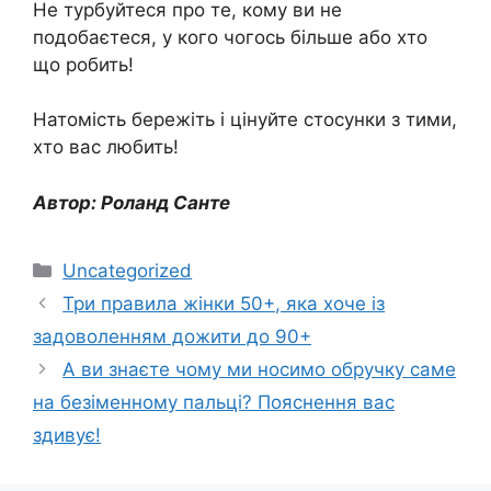
Не турбуйтеся про те, кому ви не
подобаєтеся, у кого чогось більше або хто
що робить!
Натомість бережіть і цінуйте стосунки з тими,
хто вас любить!
Автор: Роланд Санте
Категорії
Uncategorized
Три правила жінки 50+, яка хоче із
задоволенням дожити до 90+
А ви знаєте чому ми носимо обручку саме
на безіменному пальці? Пояснення вас
здивує!