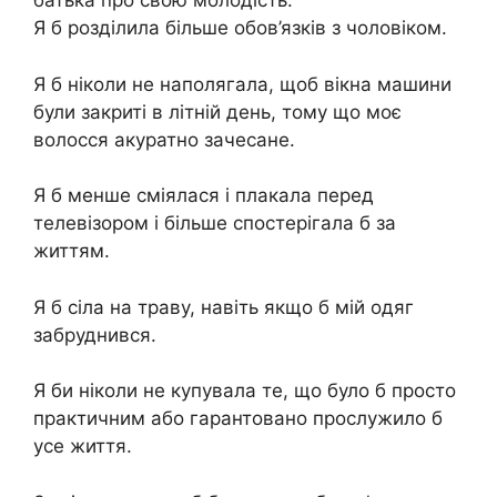
батька про свою молодість.
Я б розділила більше обов’язків з чоловіком.
Я б ніколи не наполягала, щоб вікна машини
були закриті в літній день, тому що моє
волосся акуратно зачесане.
Я б менше сміялася і плакала перед
телевізором і більше спостерігала б за
життям.
Я б сіла на траву, навіть якщо б мій одяг
забруднився.
Я би ніколи не купувала те, що було б просто
практичним або гарантовано прослужило б
усе життя.