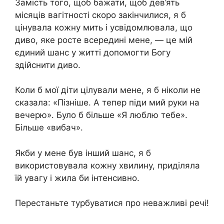
Замість того, щоб бажати, щоб дев’ять
місяців вагітності скоро закінчилися, я б
цінувала кожну мить і усвідомлювала, що
диво, яке росте всередині мене, — це мій
єдиний шанс у житті допомогти Богу
здійснити диво.
Коли б мої діти цілували мене, я б ніколи не
сказала: «Пізніше. А тепер піди мий руки на
вечерю». Було б більше «Я люблю тебе».
Більше «вибач».
Якби у мене був інший шанс, я б
використовувала кожну хвилину, приділяла
їй увагу і жила би інтенсивно.
Перестаньте турбуватися про неважливі речі!