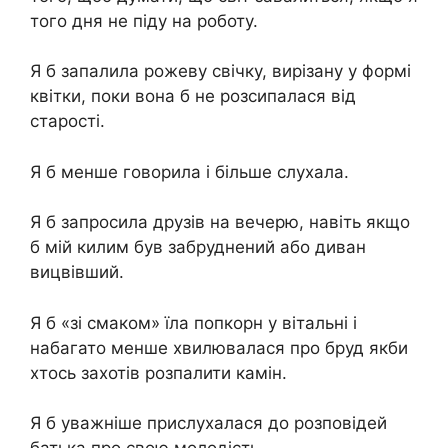
того дня не піду на роботу.
Я б запалила рожеву свічку, вирізану у формі
квітки, поки вона б не розсипалася від
старості.
Я б менше говорила і більше слухала.
Я б запросила друзів на вечерю, навіть якщо
б мій килим був забруднений або диван
вицвівший.
Я б «зі смаком» їла попкорн у вітальні і
набагато менше хвилювалася про бруд якби
хтось захотів розпалити камін.
Я б уважніше прислухалася до розповідей