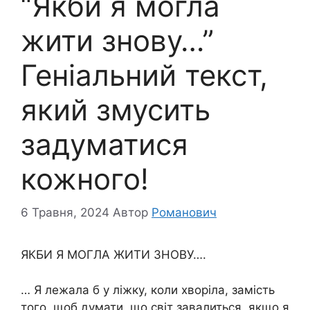
“Якби я могла
жити знову…”
Геніальний текст,
який змусить
задуматися
кожного!
6 Травня, 2024
Автор
Романович
ЯКБИ Я МОГЛА ЖИТИ ЗНОВУ….
… Я лежала б у ліжку, коли хворіла, замість
того, щоб думати, що світ завалиться, якщо я