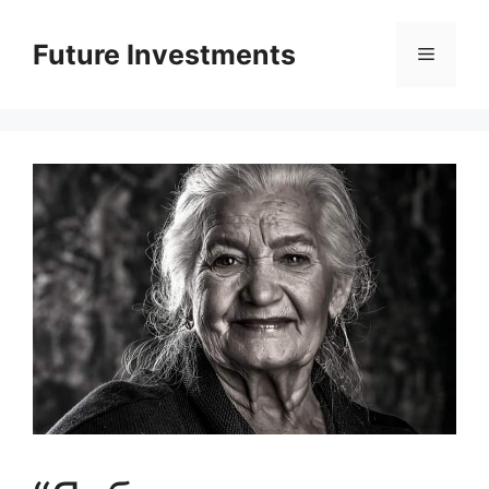
Перейти
до
Future Investments
Меню
вмісту