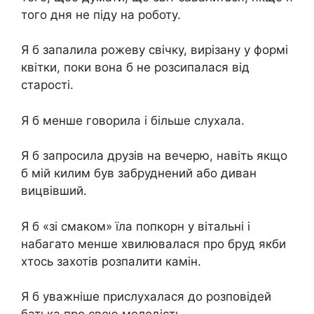
того дня не піду на роботу.
Я б запалила рожеву свічку, вирізану у формі
квітки, поки вона б не розсипалася від
старості.
Я б менше говорила і більше слухала.
Я б запросила друзів на вечерю, навіть якщо
б мій килим був забруднений або диван
вицвівший.
Я б «зі смаком» їла попкорн у вітальні і
набагато менше хвилювалася про бруд якби
хтось захотів розпалити камін.
Я б уважніше прислухалася до розповідей