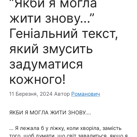
“Якби я могла
жити знову…”
Геніальний текст,
який змусить
задуматися
кожного!
11 Березня, 2024
Автор
Романович
ЯКБИ Я МОГЛА ЖИТИ ЗНОВУ….
… Я лежала б у ліжку, коли хворіла, замість
того, щоб думати, що світ завалиться, якщо я