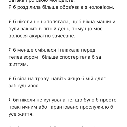
батька про свою молодість.
Я б розділила більше обов’язків з чоловіком.
Я б ніколи не наполягала, щоб вікна машини
були закриті в літній день, тому що моє
волосся акуратно зачесане.
Я б менше сміялася і плакала перед
телевізором і більше спостерігала б за
життям.
Я б сіла на траву, навіть якщо б мій одяг
забруднився.
Я би ніколи не купувала те, що було б просто
практичним або гарантовано прослужило б
усе життя.