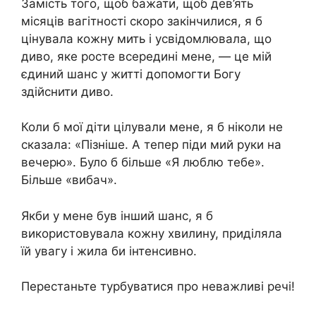
Замість того, щоб бажати, щоб дев’ять
місяців вагітності скоро закінчилися, я б
цінувала кожну мить і усвідомлювала, що
диво, яке росте всередині мене, — це мій
єдиний шанс у житті допомогти Богу
здійснити диво.
Коли б мої діти цілували мене, я б ніколи не
сказала: «Пізніше. А тепер піди мий руки на
вечерю». Було б більше «Я люблю тебе».
Більше «вибач».
Якби у мене був інший шанс, я б
використовувала кожну хвилину, приділяла
їй увагу і жила би інтенсивно.
Перестаньте турбуватися про неважливі речі!