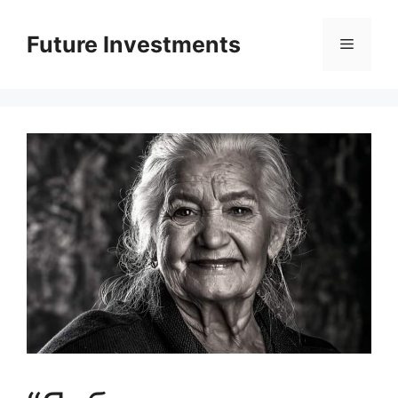
Перейти
до
Future Investments
Меню
вмісту