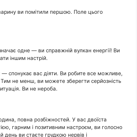
тварину ви помітили першою. Поле цього
начає одне — ви справжній вулкан енергії! Ви
мати іншим настрій.
 — спонукає вас діяти. Ви робите все можливе,
. Тим не менш, ви можете зберегти серйозність
итуація. Ви не нероба.
юдина, повна розбіжностей. У вас двоїста
гією, гарним і позитивним настроєм, ви голосно
ий день ви стаєте грудкою нервів і