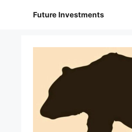
Перейти
до
Future Investments
вмісту