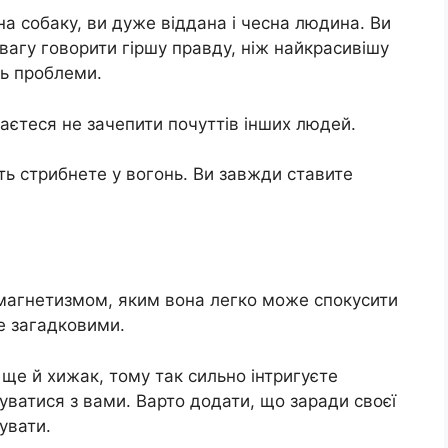
на собаку, ви дуже віддана і чесна людина. Ви
ревагу говорити гіршу правду, ніж найкрасивішу
ть проблеми.
гаєтеся не зачепити почуттів інших людей.
іть стрибнете у вогонь. Ви завжди ставите
магнетизмом, яким вона легко може спокусити
е загадковими.
 ще й хижак, тому так сильно інтригуєте
уватися з вами. Варто додати, що заради своєї
увати.