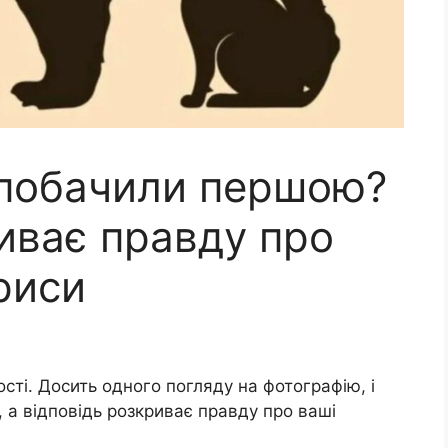
 побачили першою?
иває правду про
риси
ості. Досить одного погляду на фотографію, і
а відповідь розкриває правду про ваші