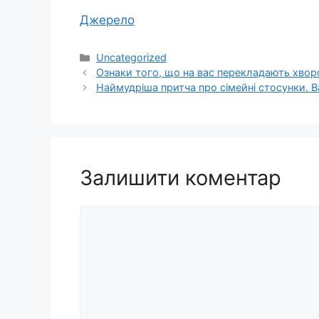
Джерело
Категорії
Uncategorized
Ознаки того, що на вас перекладають хвор
Наймудріша притча про сімейні стосунки. 
Залишити коментар
Коментар