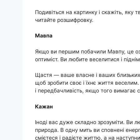
Подивіться на картинку і скажіть, яку 
читайте розшифровку.
Мавпа
Якщо ви першим побачили Мавпу, це оз
оптиміст. Ви любите веселитися і підні
Щастя — ваше власне і ваших близьких
щоб зробити своє і їхнє життя веселим
і передбачливість, якщо того вимагає с
Кажан
Іноді вас дуже складно зрозуміти. Ви л
природа. В одну мить ви сповнені енер
смієтеся і радієте життю, а на наступн