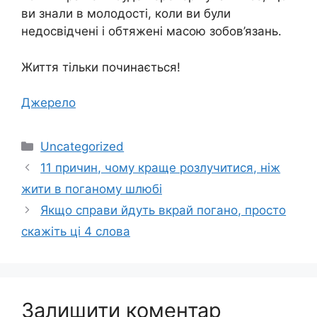
ви знали в молодості, коли ви були
недосвідчені і обтяжені масою зобов’язань.
Життя тільки починається!
Джерело
Категорії
Uncategorized
11 причин, чому краще розлучитися, ніж
жити в поганому шлюбі
Якщо справи йдуть вкрай погано, просто
скажіть ці 4 слова
Залишити коментар