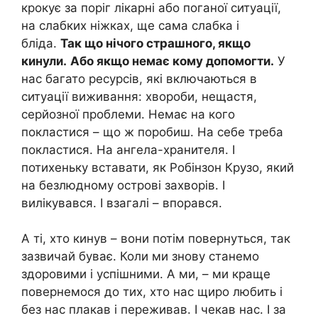
крокує за поріг лікарні або поганої ситуації,
на слабких ніжках, ще сама слабка і
бліда.
Так що нічого страшного, якщо
кинули.
Або якщо немає кому допомогти.
У
нас багато ресурсів, які включаються в
ситуації виживання: хвороби, нещастя,
серйозної проблеми. Немає на кого
покластися – що ж поробиш. На себе треба
покластися. На ангела-хранителя. І
потихеньку вставати, як Робінзон Крузо, який
на безлюдному острові захворів. І
вилікувався. І взагалі – впорався.
А ті, хто кинув – вони потім повернуться, так
зазвичай буває. Коли ми знову станемо
здоровими і успішними. А ми, – ми краще
повернемося до тих, хто нас щиро любить і
без нас плакав і переживав. І чекав нас. І за