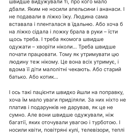
швидше видужували ті, про кого мало
дбали. Яким не носили апельсини і ананаси. І
не подавали в ліжко їжу. Людина сама
вставала і пленталася в їдальню. Або хоча б
на ліжко сідала і ложку брала в руки – їсти
щось треба. І треба якомога швидше
одужати – хворіти ніколи… Треба швидше
почати працювати. Тому як утримувати цю
людину теж нікому. Це вона всіх утримує, і
вдома її діти малолітні чекають. Або старий
батько. Або котик…
І ось такі пацієнти швидко йшли на поправку,
хоча їм мало уваги приділяли. За них ніхто не
платив і подарунків не дарував, як це не
сумно. Але вони швидше одужували, ніж
багатії, яких оточували увагою і турботою. І
носили квіти, повітряні кулі, телевізори, теплі