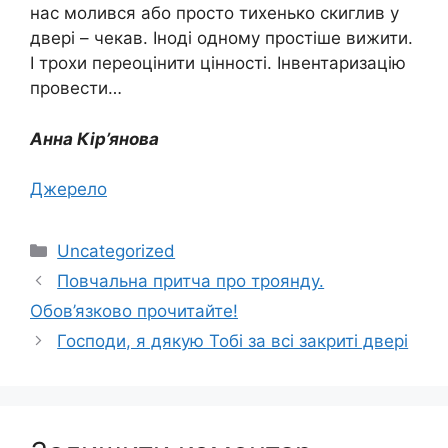
нас молився або просто тихенько скиглив у
двері – чекав. Іноді одному простіше вижити.
І трохи переоцінити цінності. Інвентаризацію
провести…
Анна Кір’янова
Джерело
Категорії
Uncategorized
Повчальна притча про троянду.
Обов’язково прочитайте!
Господи, я дякую Тобі за всі закриті двері