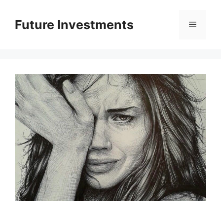
Перейти
до
Future Investments
Меню
вмісту