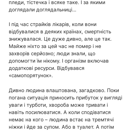
пледи, тістечка і всяке таке. І за якими
доглядали доглядальниці…
І під час страйків лікарів, коли вони
відбувалися в деяких країнах, смертність
знижувалася. Це дуже дивно, але це так.
Майже ніхто за цей час не помер і не
захворів серйозно; люди знали, що
допомогти їм нікому. І організм включав
додаткові ресурси. Відбувався
«самопорятунок».
Дивно людина влаштована, загадково. Поки
погана ситуація приносить прибуток у вигляді
уваги і турботи, хвороба може тривати і
навіть посилюватися. А коли сподіватися
немає на кого – людина встає на тремтячі
ніжки і йде за супом. Або в туалет. А потім