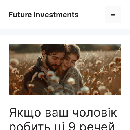
Перейти
до
Future Investments
Меню
вмісту
Якщо ваш чоловік
робить ці 9 речей,