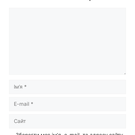
Коментар
Ім’я
E-
mail
Сайт
Зберегти моє ім'я, e-mail, та адресу сайту