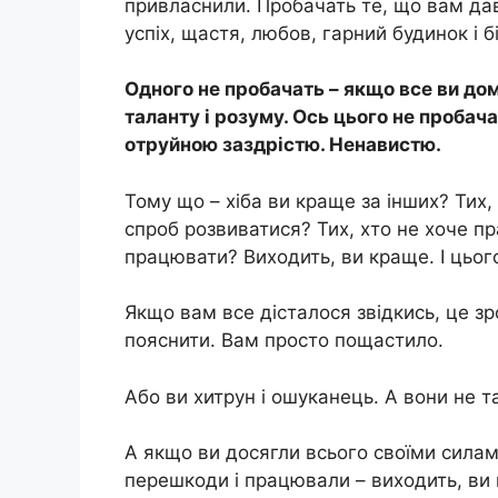
привласнили. Пробачать те, що вам дав
успіх, щастя, любов, гарний будинок і б
Одного не пробачать – якщо все ви дом
таланту і розуму. Ось цього не пробача
отруйною заздрістю. Ненавистю.
Тому що – хіба ви краще за інших? Тих,
спроб розвиватися? Тих, хто не хоче пр
працювати? Виходить, ви краще. І цьог
Якщо вам все дісталося звідкись, це зр
пояснити. Вам просто пощастило.
Або ви хитрун і ошуканець. А вони не т
А якщо ви досягли всього своїми силам
перешкоди і працювали – виходить, ви 