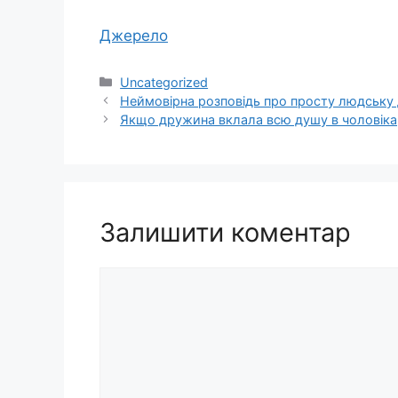
Джерело
Категорії
Uncategorized
Неймовірна розповідь про просту людську д
Якщо дружина вклала всю душу в чоловіка, 
Залишити коментар
Коментар