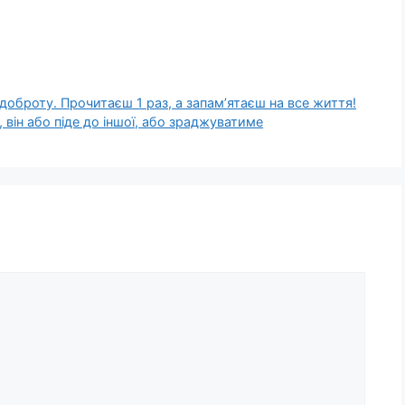
оброту. Прочитаєш 1 раз, а запам’ятаєш на все життя!
він або піде до іншої, або зраджуватиме