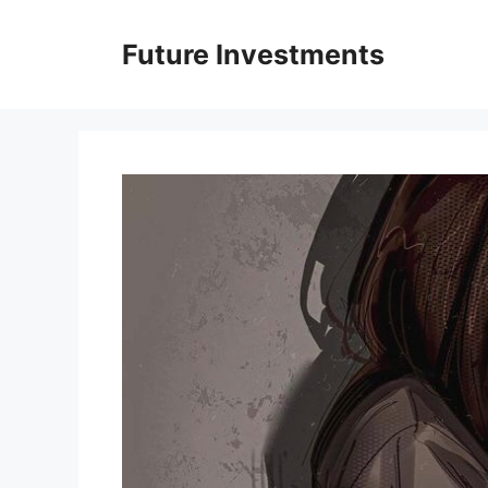
Перейти
до
Future Investments
вмісту