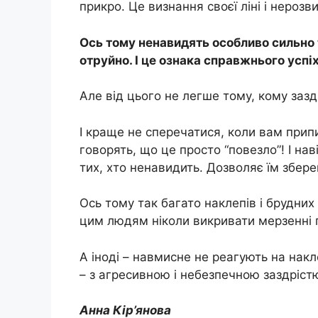
прикро. Це визнання своєї ліні і нерозв
Ось тому ненавидять особливо сильно т
отруйно. І це ознака справжнього успіх
Але від цього не легше тому, кому зазд
І краще не сперечатися, коли вам прип
говорять, що це просто “повезло”! І на
тих, хто ненавидить. Дозволяє їм збере
Ось тому так багато наклепів і брудних 
цим людям ніколи викривати мерзенні п
А іноді – навмисне не реагують на нак
– з агресивною і небезпечною заздріст
Анна Кір’янова