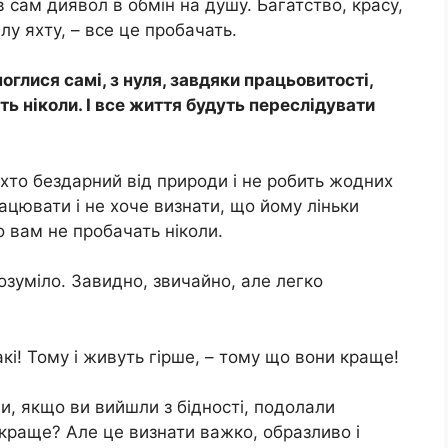
 сам диявол в обмін на душу. Багатство, красу,
ілу яхту, – все це пробачать.
оглися самі, з нуля, завдяки працьовитості,
ть ніколи. І все життя будуть переслідувати
 хто бездарний від природи і не робить жодних
ацювати і не хоче визнати, що йому ліньки
о вам не пробачать ніколи.
озуміло. Завидно, звичайно, але легко
акі! Тому і живуть гірше, – тому що вони краще!
и, якщо ви вийшли з бідності, подолали
краще? Але це визнати важко, образливо і