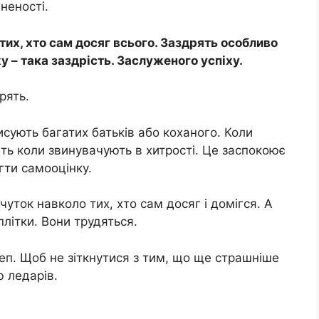
иненості.
их, хто сам досяг всього. Заздрять особливо
у – така заздрість. Заслуженого успіху.
рять.
исують багатих батьків або коханого. Коли
віть коли звинувачують в хитрості. Це заспокоює
гти самооцінку.
чуток навколо тих, хто сам досяг і домігся. А
літки. Вони трудяться.
леп. Щоб не зіткнутися з тим, що ще страшніше
ю ледарів.