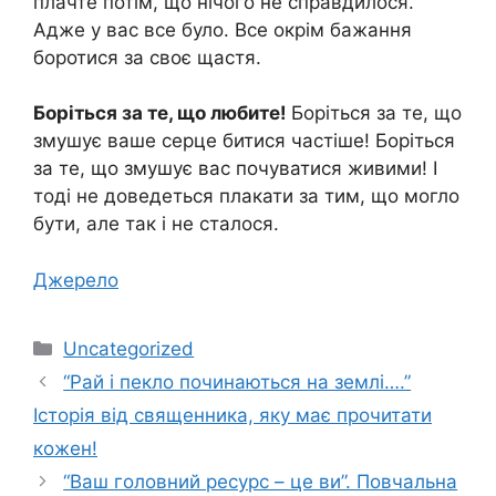
плачте потім, що нічого не справдилося.
Адже у вас все було. Все окрім бажання
боротися за своє щастя.
Боріться за те, що любите!
Боріться за те, що
змушує ваше серце битися частіше! Боріться
за те, що змушує вас почуватися живими! І
тоді не доведеться плакати за тим, що могло
бути, але так і не сталося.
Джерело
Категорії
Uncategorized
“Рай і пекло починаються на землі….”
Історія від священника, яку має прочитати
кожен!
“Ваш головний ресурс – це ви”. Повчальна