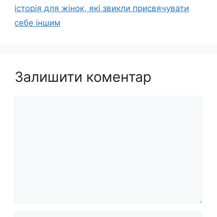
історія для жінок, які звикли присвячувати
себе іншим
Залишити коментар
Коментар
Ім’я