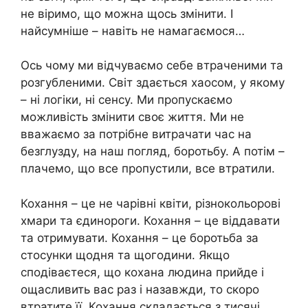
не віримо, що можна щось змінити. І
найсумніше – навіть не намагаємося…
Ось чому ми відчуваємо себе втраченими та
розгубленими. Світ здається хаосом, у якому
– ні логіки, ні сенсу. Ми пропускаємо
можливість змінити своє життя. Ми не
вважаємо за потрібне витрачати час на
безглузду, на наш погляд, боротьбу. А потім –
плачемо, що все пропустили, все втратили.
Кохання – це не чарівні квіти, різнокольорові
хмари та єдинороги. Кохання – це віддавати
та отримувати. Кохання – це боротьба за
стосунки щодня та щогодини. Якщо
сподіваєтеся, що кохана людина прийде і
ощасливить вас раз і назавжди, то скоро
втратите її. Кохання складається з тисячі