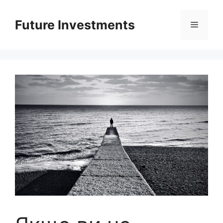
Перейти
до
Future Investments
Меню
вмісту