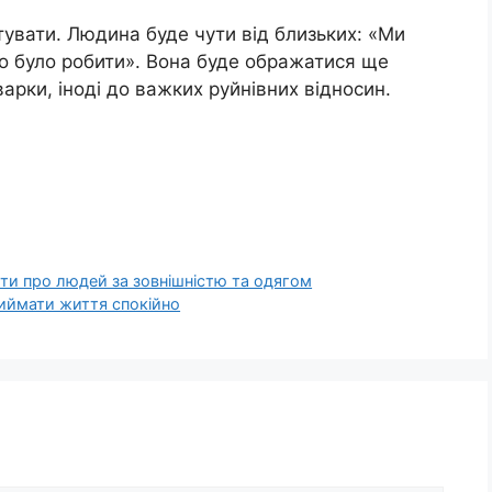
тувати. Людина буде чути від близьких: «Ми
но було робити». Вона буде ображатися ще
сварки, іноді до важких руйнівних відносин.
дити про людей за зовнішністю та одягом
риймати життя спокійно