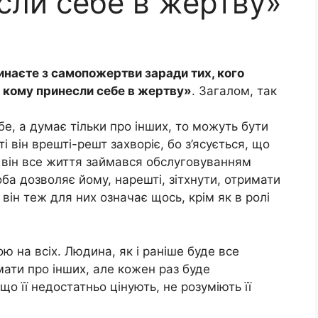
сли себе в жертву»
наєте з самопожертви заради тих, кого
, кому принесли себе в жертву»
. Загалом, так
е, а думає тільки про інших, то можуть бути
ті він врешті-решт захворіє, бо з’ясується, що
 він все життя займався обслуговуванням
оба дозволяє йому, нарешті, зітхнути, отримати
 він теж для них означає щось, крім як в ролі
ю на всіх. Людина, як і раніше буде все
мати про інших, але кожен раз буде
що її недостатньо цінують, не розуміють її