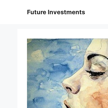
Перейти
до
Future Investments
вмісту