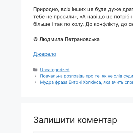
Природно, всіх інших це буде дуже дра
тебе не просили», «А навіщо це потріб
більше і так по колу. До конфлікту, до 
© Людмила Петрановська
Джерело
Категорії
Uncategorized
Повчальна розповідь про те, як не слід су
Мудра фраза Ентоні Хопкінса, яка вчить сп
Залишити коментар