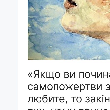
«Якщо ви почин
самопожертви з
любите, то закі