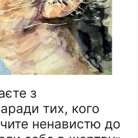
аєте з
аради тих, кого
нчите ненавистю до