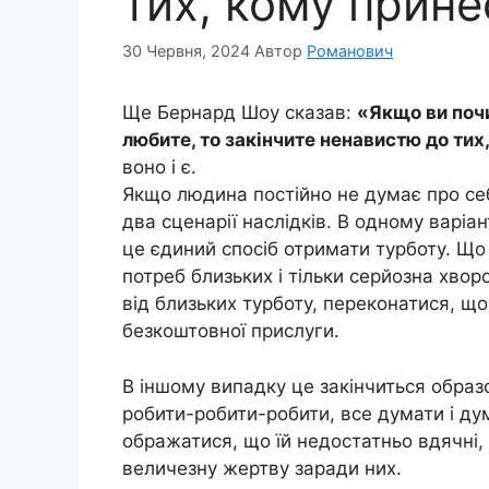
тих, кому прине
30 Червня, 2024
Автор
Романович
Ще Бернард Шоу сказав:
«Якщо ви почи
любите, то закінчите ненавистю до тих
воно і є.
Якщо людина постійно не думає про себ
два сценарії наслідків. В одному варіан
це єдиний спосіб отримати турботу. Що
потреб близьких і тільки серйозна хвор
від близьких турботу, переконатися, що
безкоштовної прислуги.
В іншому випадку це закінчиться образо
робити-робити-робити, все думати і ду
ображатися, що їй недостатньо вдячні, 
величезну жертву заради них.