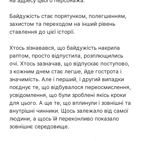
на адресу цього персонажа.
Байдужість стає порятунком, полегшенням,
захистом та переходом на інший рівень
ставлення до цієї історії.
Хтось зізнавався, що байдужість накрила
раптом, просто відпустила, розплющились
очі. Хтось зазначав, що відпускає поступово,
з кожним днем стає легше, йде гострота і
значимість. Але і перший, і другий випадки
поєднує те, що відбувалося переосмислення,
усвідомлення, що були зроблені якісь кроки
для цього. А ще те, що вплинули і зовнішні та
внутрішні чинники. Щось залежало від самої
людини, а щось їй переконливо показало
зовнішнє середовище.