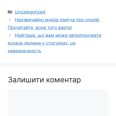
Категорії
Uncategorized
Надзвичайно мудра притча про спокій.
Прочитайте, вона того варта!
Найгірше, що вам може запропонувати
кохана людина у стосунках, це
невизначеність
Залишити коментар
Коментар