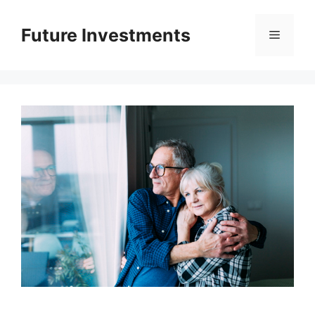
Перейти
до
Future Investments
Меню
вмісту