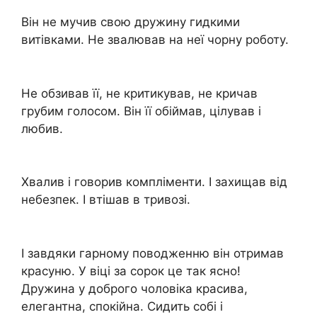
Він не мучив свою дружину гидкими
витівками. Не звалював на неї чорну роботу.
Не обзивав її, не критикував, не кричав
грубим голосом. Він її обіймав, цілував і
любив.
Хвалив і говорив компліменти. І захищав від
небезпек. І втішав в тривозі.
І завдяки гарному поводженню він отримав
красуню. У віці за сорок це так ясно!
Дружина у доброго чоловіка красива,
елегантна, спокійна. Сидить собі і