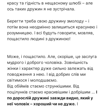
красу та гідність в нещасному шлюбі – але
ось таких дружин я не зустрічала.
Берегти треба свою дружину змолоду – і
потім вона неодмінно залишиться красунею і
розумницею. І всі будуть говорити, мовляв,
пощастило людині з дружиною!
Може, і пощастило. Але, скоріше, це заслуга
мудрого і доброго чоловіка. Зовнішність
жінки і характер дуже сильно залежать від
поводження з нею. І від добрих слів ми
світимося і молодшаємо.
Від обіймів стаємо стрункішими. Від
поцілунків стаємо красивішим і добрішим …
І
по дорослій дружині завжди видно, який у
неї чоловік – хороший чи не дуже.
І