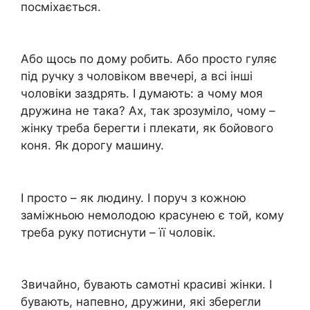
посміхається.
Або щось по дому робить. Або просто гуляє
під ручку з чоловіком ввечері, а всі інші
чоловіки заздрять. І думають: а чому моя
дружина не така? Ах, так зрозуміло, чому –
жінку треба берегти і плекати, як бойового
коня. Як дорогу машину.
І просто – як людину. І поруч з кожною
заміжньою немолодою красунею є той, кому
треба руку потиснути – її чоловік.
Звичайно, бувають самотні красиві жінки. І
бувають, напевно, дружини, які зберегли