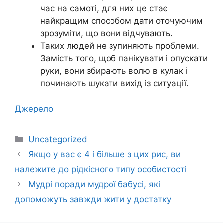
час на самоті, для них це стає
найкращим способом дати оточуючим
зрозуміти, що вони відчувають.
Таких людей не зупиняють проблеми.
Замість того, щоб панікувати і опускати
руки, вони збирають волю в кулак і
починають шукати вихід із ситуації.
Джерело
Категорії
Uncategorized
Якщо у вас є 4 і більше з цих рис, ви
належите до рідкісного типу особистості
Мудрі поради мудрої бабусі, які
допоможуть завжди жити у достатку