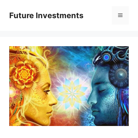
Перейти
до
Future Investments
Меню
вмісту