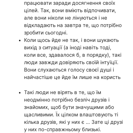
працювати заради досягнення своїх
цілей. Так, вони вміють відпочивати,
але вони ніколи не лінуються і не
відкладають на завтра те, що потрібно
зробити сьогодні.
Коли щось йде не так, і вони шукають
вихід з ситуації (а іноді навіть тоді,
коли все, здавалося б, в порядку), такі
люди завжди довіряють своїй інтуїції.
Вони слухаються голосу своєї душі і
найчастіше це йде їм лише на користь
Такі люди не вірять в те, що їм
неодмінно потрібно безліч друзів і
знайомих, щоб бути значущими або
щасливими. Їх цілком влаштовують ті
кілька друзів, які у них є … Зате ці друзі
у них по-справжньому близькі.