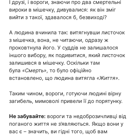
І друзі, і вороги, знаючи про два смертельні
вироки в мішечку, дивувалися: як він зміг
вийти з такої, здавалося б, безвиході?
А людина вчинила так: витягнувши листочок
з мішечка, вона, не читаючи, одразу ж
проковтнула його. У суддів не залишалося
іншого вибору, як подивитися, який листочок
залишився в мішечку. Оскільки там
була
«Смерть»
, то було офіційно
встановлено, що людина витягла
«Життя»
.
Таким чином, вороги, готуючи людині вірну
загибель, мимоволі привели її до порятунку.
Не забувайте:
вороги та недоброзичливці від
поганого життя не з’являються. Якщо вони у
вас є – значить, ви гідні того, щоб вам