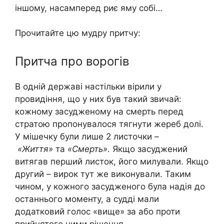
іншому, насамперед риє яму собі…
Прочитайте цю мудру притчу:
Притча про ворогів
В одній державі настільки вірили у
провидіння, що у них був такий звичай:
кожному засудженому на смерть перед
стратою пропонувалося тягнути жереб долі.
У мішечку були лише 2 листочки –
«Життя»
та
«Смерть».
Якщо засуджений
витягав перший листок, його милували. Якщо
другий – вирок тут же виконували. Таким
чином, у кожного засудженого була надія до
останнього моменту, а судді мали
додатковий голос «вище» за або проти
прийнятого ними рішення.