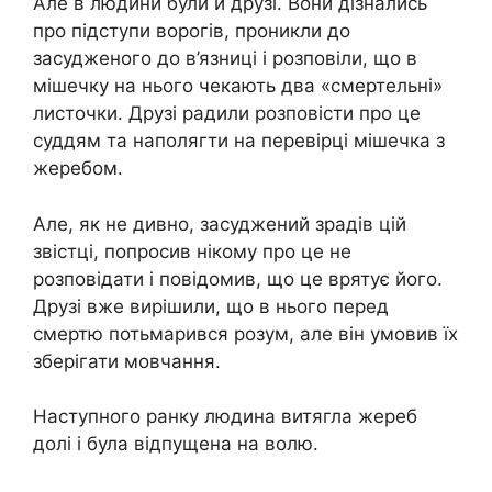
Але в людини були й друзі. Вони дізнались
про підступи ворогів, проникли до
засудженого до в’язниці і розповіли, що в
мішечку на нього чекають два «смертельні»
листочки. Друзі радили розповісти про це
суддям та наполягти на перевірці мішечка з
жеребом.
Але, як не дивно, засуджений зрадів цій
звістці, попросив нікому про це не
розповідати і повідомив, що це врятує його.
Друзі вже вирішили, що в нього перед
смертю потьмарився розум, але він умовив їх
зберігати мовчання.
Наступного ранку людина витягла жереб
долі і була відпущена на волю.