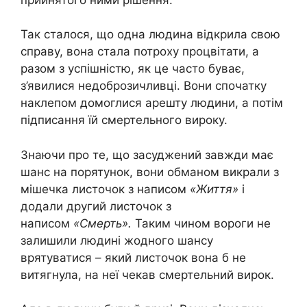
Так сталося, що одна людина відкрила свою
справу, вона стала потроху процвітати, а
разом з успішністю, як це часто буває,
з’явилися недоброзичливці. Вони спочатку
наклепом домоглися арешту людини, а потім
підписання їй смертельного вироку.
Знаючи про те, що засуджений завжди має
шанс на порятунок, вони обманом викрали з
мішечка листочок з написом
«Життя»
і
додали другий листочок з
написом
«Смерть».
Таким чином вороги не
залишили людині жодного шансу
врятуватися – який листочок вона б не
витягнула, на неї чекав смертельний вирок.