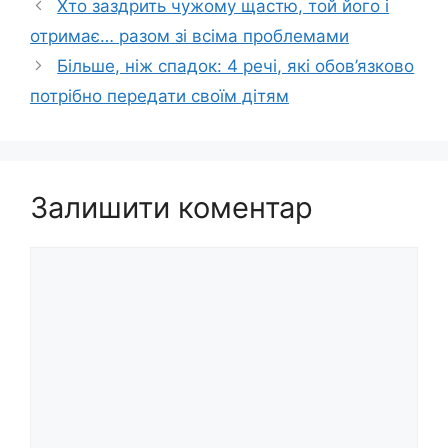
Хто заздрить чужому щастю, той його і
отримає… разом зі всіма проблемами
Більше, ніж спадок: 4 речі, які обов’язково
потрібно передати своїм дітям
Залишити коментар
Коментар