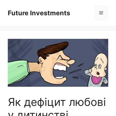
Перейти
до
Future Investments
Меню
вмісту
Як дефіцит любові
у дитинстві