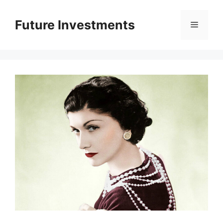
Перейти
до
Future Investments
Меню
вмісту