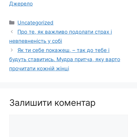
Джерело
Категорії
Uncategorized
Про те, як важливо подолати страх і
невпевненість у собі
Як ти себе покажеш, – так до тебе і
будуть ставитись. Мудра притча, яку варто
прочитати кожній жінці
Залишити коментар
Коментар