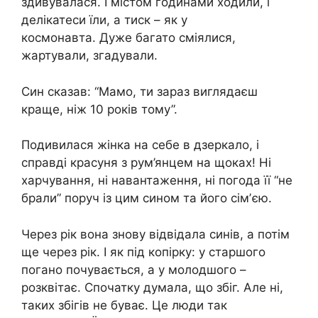
здивувалася. І містом годинами ходили, і
делікатеси їли, а тиск – як у
космонавта. Дуже багато сміялися,
жартували, згадували.
Син сказав: “Мамо, ти зараз виглядаєш
краще, ніж 10 років тому”.
Подивилася жінка на себе в дзеркало, і
справді красуня з рум’янцем на щоках! Ні
харчування, ні навантаження, ні погода її “не
брали” поруч із цим сином та його сімʼєю.
Через рік вона знову відвідала синів, а потім
ще через рік. І як під копірку: у старшого
погано почувається, а у молодшого –
розквітає. Спочатку думала, що збіг. Але ні,
таких збігів не буває. Це люди так