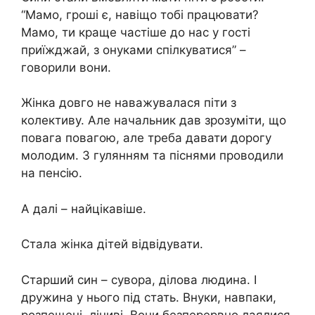
“Мамо, гроші є, навіщо тобі працювати?
Мамо, ти краще частіше до нас у гості
приїжджай, з онуками спілкуватися” –
говорили вони.
Жінка довго не наважувалася піти з
колективу. Але начальник дав зрозуміти, що
повага повагою, але треба давати дорогу
молодим. З гулянням та піснями проводили
на пенсію.
А далі – найцікавіше.
Стала жінка дітей відвідувати.
Старший син – сувора, ділова людина. І
дружина у нього під стать. Внуки, навпаки,
розпещені, ліниві. Вони безперервно лаялися