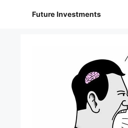
Перейти
до
Future Investments
вмісту