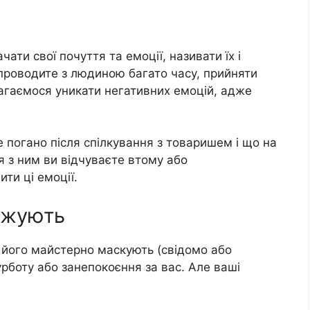
ати свої почуття та емоції, називати їх і
проводите з людиною багато часу, прийняти
агаємося уникати негативних емоцій, адже
е погано після спілкування з товаришем і що на
я з ним ви відчуваєте втому або
ти ці емоції.
ижують
 його майстерно маскують (свідомо або
рботу або занепокоєння за вас. Але ваші