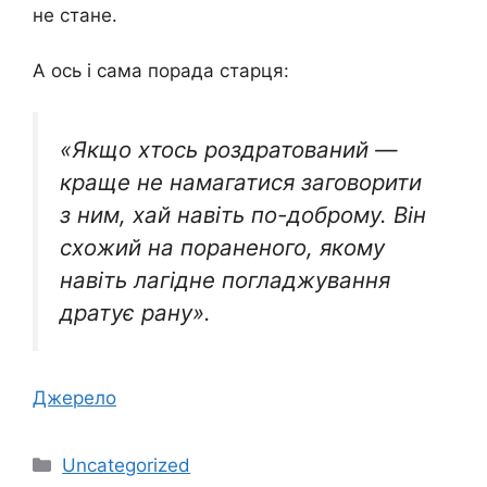
не стане.
А ось і сама порада старця:
«Якщо хтось роздратований —
краще не намагатися заговорити
з ним, хай навіть по-доброму. Він
схожий на пораненого, якому
навіть лагідне погладжування
дратує рану».
Джерело
Категорії
Uncategorized