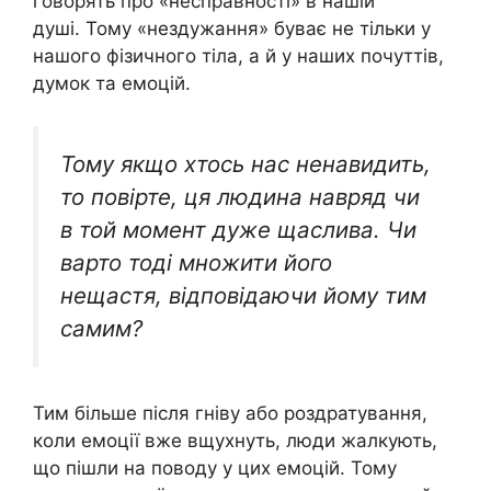
говорять про «несправності» в нашій
душі. Тому «нездужання» буває не тільки у
нашого фізичного тіла, а й у наших почуттів,
думок та емоцій.
Тому якщо хтось нас ненавидить,
то повірте, ця людина навряд чи
в той момент дуже щаслива. Чи
варто тоді множити його
нещастя, відповідаючи йому тим
самим?
Тим більше після гніву або роздратування,
коли емоції вже вщухнуть, люди жалкують,
що пішли на поводу у цих емоцій. Тому