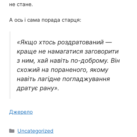
не стане.
А ось і сама порада старця:
«Якщо хтось роздратований —
краще не намагатися заговорити
з ним, хай навіть по-доброму. Він
схожий на пораненого, якому
навіть лагідне погладжування
дратує рану».
Джерело
Категорії
Uncategorized