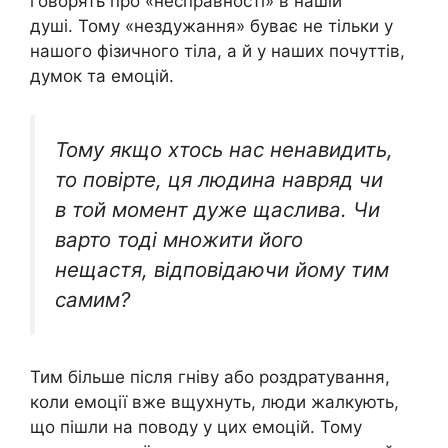
говорять про «несправності» в нашій
душі. Тому «нездужання» буває не тільки у
нашого фізичного тіла, а й у наших почуттів,
думок та емоцій.
Тому якщо хтось нас ненавидить,
то повірте, ця людина навряд чи
в той момент дуже щаслива. Чи
варто тоді множити його
нещастя, відповідаючи йому тим
самим?
Тим більше після гніву або роздратування,
коли емоції вже вщухнуть, люди жалкують,
що пішли на поводу у цих емоцій. Тому