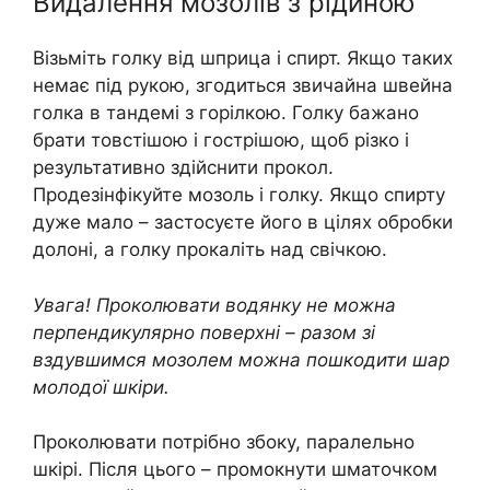
Видалення мозолів з рідиною
Візьміть голку від шприца і спирт. Якщо таких
немає під рукою, згодиться звичайна швейна
голка в тандемі з горілкою. Голку бажано
брати товстішою і гострішою, щоб різко і
результативно здійснити прокол.
Продезінфікуйте мозоль і голку. Якщо спирту
дуже мало – застосуєте його в цілях обробки
долоні, а голку прокаліть над свічкою.
Увага! Проколювати водянку не можна
перпендикулярно поверхні – разом зі
вздувшимся мозолем можна пошкодити шар
молодої шкіри.
Проколювати потрібно збоку, паралельно
шкірі. Після цього – промокнути шматочком