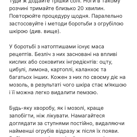
Туди ж додайте трішки солі. Ноги в такому
розчині тримайте близько 20 хвилин.
Повторюйте процедуру щодня. Паралельно
застосовуйте і методи боротьби з огрубілою
шкірою (див. вище).
У боротьбі з натоптишами існує маса
рецептів. Безліч з них засновані на впливі
кислих або соковитих інгредієнтів: оцту,
цибулі, лимона, картоплі, каланхоє та
багатьох інших. Кожен з них по своєму діє на
мозоль, в результаті чого шкіра стає м’якшою
і її можна легко видалити пемзою.
Будь-яку хворобу, як і мозолі, краще
запобігти, ніж лікувати. Намагайтеся
доглядати за ступнями постійно, видаляючи
найменші огрубів відразу ж після їх появи.