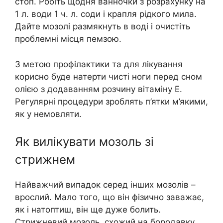
стоп. Робіть щодня ванночки з розрахунку на
1 л. води 1 ч. л. соди і крапля рідкого мила.
Дайте мозолі размякнуть в воді і очистіть
проблемні місця пемзою.
З метою профілактики та для лікування
корисно буде натерти чисті ноги перед сном
олією з додаванням розчину вітаміну Е.
Регулярні процедури зроблять п’ятки м’якими,
як у немовляти.
Як вилікувати мозоль зі
стрижнем
Найважчий випадок серед інших мозолів –
врослий. Мало того, що він фізично заважає,
як і натоптиш, він ще дуже болить.
Стрижневий мозоль, схожий на бородавку,