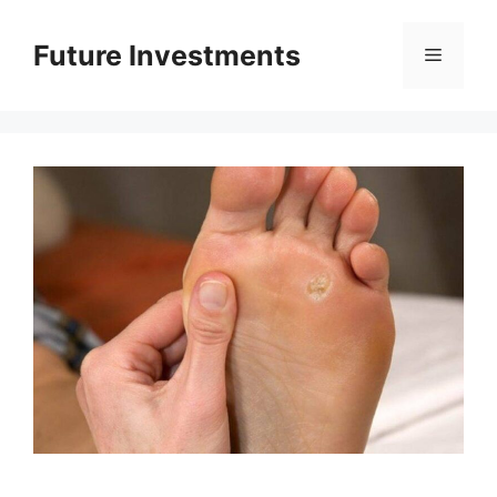
Перейти
до
Future Investments
Меню
вмісту