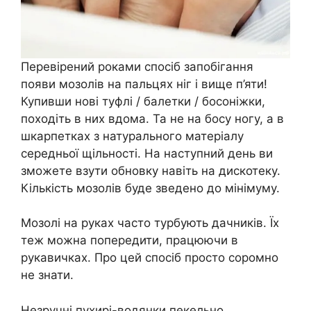
Перевірений роками спосіб запобігання
появи мозолів на пальцях ніг і вище п’яти!
Купивши нові туфлі / балетки / босоніжки,
походіть в них вдома. Та не на босу ногу, а в
шкарпетках з натурального матеріалу
середньої щільності. На наступний день ви
зможете взути обновку навіть на дискотеку.
Кількість мозолів буде зведено до мінімуму.
Мозолі на руках часто турбують дачників. Їх
теж можна попередити, працюючи в
рукавичках. Про цей спосіб просто соромно
не знати.
Незручні пухирі-водянки пекельно