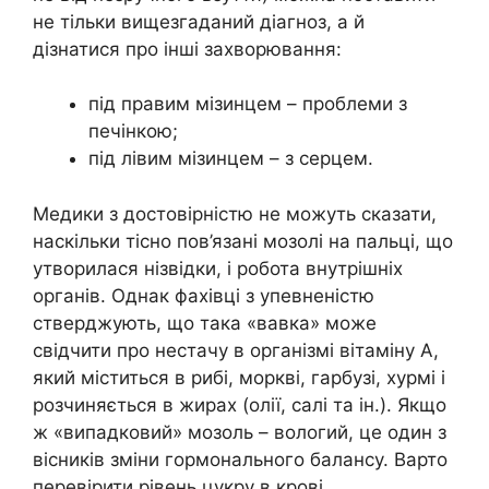
не тільки вищезгаданий діагноз, а й
дізнатися про інші захворювання:
під правим мізинцем – проблеми з
печінкою;
під лівим мізинцем – з серцем.
Медики з достовірністю не можуть сказати,
наскільки тісно пов’язані мозолі на пальці, що
утворилася нізвідки, і робота внутрішніх
органів. Однак фахівці з упевненістю
стверджують, що така «вавка» може
свідчити про нестачу в організмі вітаміну А,
який міститься в рибі, моркві, гарбузі, хурмі і
розчиняється в жирах (олії, салі та ін.). Якщо
ж «випадковий» мозоль – вологий, це один з
вісників зміни гормонального балансу. Варто
перевірити рівень цукру в крові.