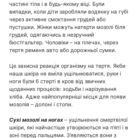
частині тіла і в будь-якому віці. Були
випадки, коли діти заробляли водянку на губі
через активне смоктання грудей або
пустушки. Жінки можуть натерти мозолі біля
грудей, одягаючись в незручний
бюстгальтер. Чоловіки – на плечах, через
тертя ременя авто або дорожньої сумки.
Це захисна реакція організму на тертя. Якби
наша шкіра не вміла ущільнюватися, руки і
ноги були б стерті в кров від звичних
щоденних процесів: ходьби і нарізування
хліба. Адже найпопулярніші місця для появи
мозолів – долоні і стопи.
Сухі мозолі на ногах
– ущільнення омертвілої
шкіри, які найчастіше утворюються на п’яті і в
зоні перед пальцями. З’являються вони з