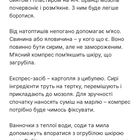
почервоніє і розм’якне. З ним буде легше
боротися.
Від натоптишів непогано допомагає м’ясо.
Свинина або яловичина – у кого що є. Воно
повинно бути сирим, але не замороженим.
М’ясний компрес пом’якшить шкіру, що
загрубіла.
Експрес-засіб – картопля з цибулею. Сирі
інгредієнти труть на тертку, перемішують і
прикладають до мозоля. Для зручності
спочатку наносять суміш на марлю – компрес
потрібно буде чимось фіксувати.
Ванночки з теплої води, соди та мила
допоможуть впоратися з огрубілою шкірою