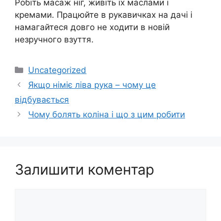
Робіть масаж ніг, живіть їх маслами і
кремами. Працюйте в рукавичках на дачі і
намагайтеся довго не ходити в новій
незручного взуття.
Категорії
Uncategorized
Якщо німіє ліва рука – чому це
відбувається
Чому болять коліна і що з цим робити
Залишити коментар
Коментар