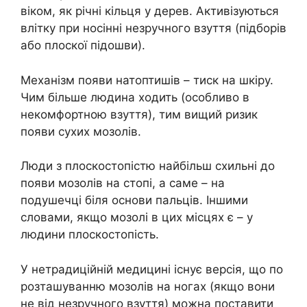
віком, як річні кільця у дерев. Активізуються
влітку при носінні незручного взуття (підборів
або плоскої підошви).
Механізм появи натоптишів – тиск на шкіру.
Чим більше людина ходить (особливо в
некомфортною взуття), тим вищий ризик
появи сухих мозолів.
Люди з плоскостопістю найбільш схильні до
появи мозолів на стопі, а саме – на
подушечці біля основи пальців. Іншими
словами, якщо мозолі в цих місцях є – у
людини плоскостопість.
У нетрадиційній медицині існує версія, що по
розташуванню мозолів на ногах (якщо вони
не від незручного взуття) можна поставити