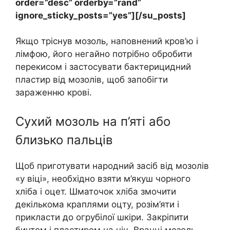
order=”desc” orderby=”rand”
ignore_sticky_posts=”yes”][/su_posts]
Якщо тріснув мозоль, наповнений кров’ю і
лімфою, його негайно потрібно обробити
перекисом і застосувати бактерицидний
пластир від мозолів, щоб запобігти
зараженню крові.
Сухий мозоль на п’яті або
близько пальців
Щоб приготувати народний засіб від мозолів
«у віці», необхідно взяти м’якуш чорного
хліба і оцет. Шматочок хліба змочити
декількома краплями оцту, розім’яти і
прикласти до огрубілої шкіри. Закріпити
бинтом і пластиром на ніч. Вранці мозоль