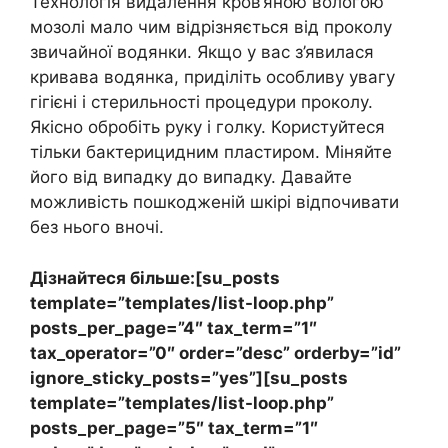
Технологія видалення кров’яною вологою
мозолі мало чим відрізняється від проколу
звичайної водянки. Якщо у вас з’явилася
кривава водянка, приділіть особливу увагу
гігієні і стерильності процедури проколу.
Якісно обробіть руку і голку. Користуйтеся
тільки бактерицидним пластиром. Міняйте
його від випадку до випадку. Давайте
можливість пошкодженій шкірі відпочивати
без нього вночі.
Дізнайтеся більше:[su_posts
template=”templates/list-loop.php”
posts_per_page=”4″ tax_term=”1″
tax_operator=”0″ order=”desc” orderby=”id”
ignore_sticky_posts=”yes”][su_posts
template=”templates/list-loop.php”
posts_per_page=”5″ tax_term=”1″