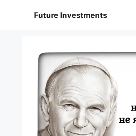
Перейти
до
Future Investments
вмісту