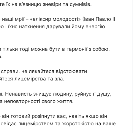
е їх на в’язницю зневіри та сумнівів.
аші мрії – «еліксир молодості» (Іван Павло ІІ
 і їхнє натхнення дарували йому енергію
тільки тоді можна бути в гармонії з собою,
.
 справи, не лякайтеся відстоювати
йтеся лицемірства та зла.
і. Ненависть знищує людину, руйнує її душу,
та неповторності свого життя.
він готовий розіпнути вас, навіть якщо він
дповідає лицемірством та жорстокістю на ваше