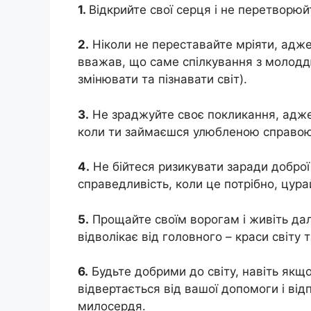
1.
Відкрийте свої серця і не перетворюйт
2.
Ніколи не переставайте мріяти, адже н
вважав, що саме спілкування з молоддю
змінювати та пізнавати світ).
3.
Не зраджуйте своє покликання, адже 
коли ти займаєшся улюбленою справою
4.
Не бійтеся ризикувати заради доброї
справедливість, коли це потрібно, цура
5.
Прощайте своїм ворогам і живіть дал
відволікає від головного – краси світу 
6.
Будьте добрими до світу, навіть якщо 
відвертається від вашої допомоги і ві
милосердя.