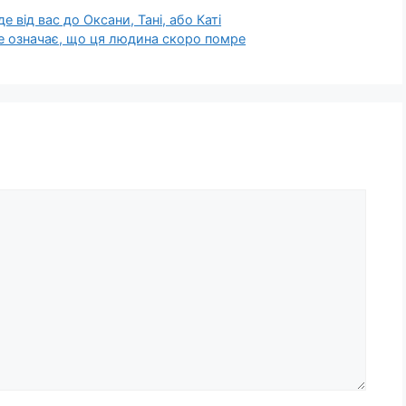
де від вас до Оксани, Тані, або Каті
е означає, що ця людина скоро помре