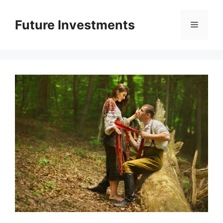
Перейти
до
Future Investments
Меню
вмісту