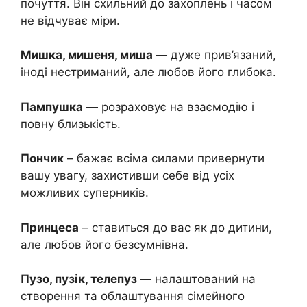
почуття. Він схильний до захоплень і часом
не відчуває міри.
Мишка, мишеня, миша
— дуже прив’язаний,
іноді нестриманий, але любов його глибока.
Пампушка
— розраховує на взаємодію і
повну близькість.
Пончик
– бажає всіма силами привернути
вашу увагу, захистивши себе від усіх
можливих суперників.
Принцеса
– ставиться до вас як до дитини,
але любов його безсумнівна.
Пузо, пузік, телепуз
— налаштований на
створення та облаштування сімейного