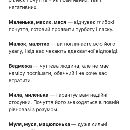
сплеск почуттів – як позитивних, так і
негативних.
Маленька, масик, мася
— відчуває глибокі
почуття, готовий проявити турботу і ласку.
Малюк, малятко
— ви поглинаєте всю його
увагу, і від вас чекають адекватної відповіді.
Ведмежа
— чуттєва людина, але не має
наміру поспішати, обачний і не хоче вас
втратити.
Мила, миленька
— гарантує вам надійні
стосунки. Почуття його знаходяться в повній
рівновазі з розумом.
Муля, муся, мацюпонька
— дуже сильні