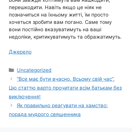
Вони завжди хотітимуть вам нашкодити,
перешкодити. Навіть якщо це ніяк не
позначиться на їхньому житті, їм просто
хочеться зробити вам погано. Саме тому
вони постійно вказуватимуть на ваші
недоліки, критикуватимуть та ображатимуть.
Джерело
Категорії
Uncategorized
“Все має бути вчасно. Всьому свій час”.
Цю статтю варто прочитати всім батькам без
виключення!
Як правильно реагувати на хамство:
порада мудрого священника