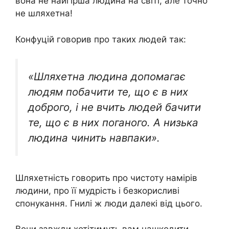
вона не найгірша людина на світі, але точно
не шляхетна!
Конфуцій говорив про таких людей так:
«Шляхетна людина допомагає
людям побачити те, що є в них
доброго, і не вчить людей бачити
те, що є в них поганого. А низька
людина чинить навпаки».
Шляхетність говорить про чистоту намірів
людини, про її мудрість і безкорисливі
спонукання. Гнилі ж люди далекі від цього.