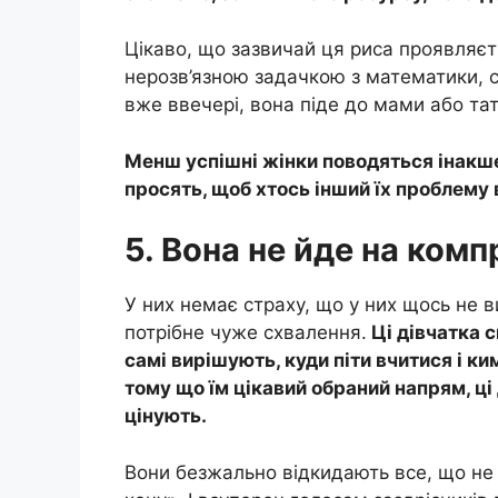
Цікаво, що зазвичай ця риса проявляєть
нерозв’язною задачкою з математики, сп
вже ввечері, вона піде до мами або та
Менш успішні жінки поводяться інакш
просять, щоб хтось інший їх проблему 
5. Вона не йде на ком
У них немає страху, що у них щось не 
потрібне чуже схвалення.
Ці дівчатка с
самі вирішують, куди піти вчитися і ки
тому що їм цікавий обраний напрям, ці 
цінують.
Вони безжально відкидають все, що не 