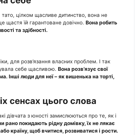
на себе
і тато, цілком щасливе дитинство, вона не
це щастя їй гарантоване довічно.
Вона робить
вості та здібності.
віки, для розв’язання власних проблем. І так
дчувала себе щасливою.
Вона розв’язує свої
. Інші люди для неї – як вишенька на торті,
іх сенсах цього слова
акі дівчата з юності замислюються про те, як і
и рано покидають рідну домівку, їх не лякає
 або країну, щоб вчитися, розвиватися і рости.