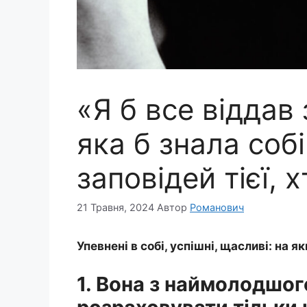
«Я б все віддав 
яка б знала собі
заповідей тієї, х
21 Травня, 2024
Автор
Романович
Упевнені в собі, успішні, щасливі: на 
1. Вона з наймолодшог