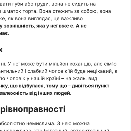
увати губи або груди, вона не сидить на
вий шматок торта. Вона стежить за собою, вона
уже, як вона виглядає, це важливо
 зовнішність, яка у неї вже є. А не
має.
ж
 ні. У неї може бути мільйон коханців, але сім’ю
нтильний і слабкий чоловік їй буде нецікавий, а
’ю чоловік у нашій країні – на жаль, вид
нку, що відбулася, тому що – дивіться пункт
 залежність від інших людей.
ерівноправності
ї абсолютно немислима. З нею можна
ому неважливо, хто багатший, авторитетніший