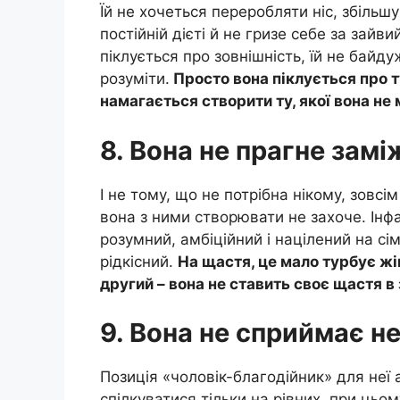
Їй не хочеться переробляти ніс, збільш
постійній дієті й не гризе себе за зай
піклується про зовнішність, їй не байд
розуміти.
Просто вона піклується про ту
намагається створити ту, якої вона не 
8. Вона не прагне замі
І не тому, що не потрібна нікому, зовсім
вона з ними створювати не захоче. Інфа
розумний, амбіційний і націлений на сім
рідкісний.
На щастя, це мало турбує жі
другий – вона не ставить своє щастя в
9. Вона не сприймає н
Позиція «чоловік-благодійник» для не
спілкуватися тільки на рівних, при ць