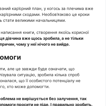
азний кар’єрний план, у когось за плечима вже
 кар’єрними сходами. Необов’язково це кроки
уть стати великими начальницями.
 написання книги, створення якоїсь корисної
 ця дівчина вже щось зробила, а не тільки
причин, чому у неї нічого не вийде.
помоги
ити, але це завжди буде означати, що
ізувала ситуацію, зробила кілька спроб
оналася, що її особистого потенціалу не
того, хто може допомогти.
роблема не вирішується без залучення, так
помоги просити не піде. І правильно зробить.