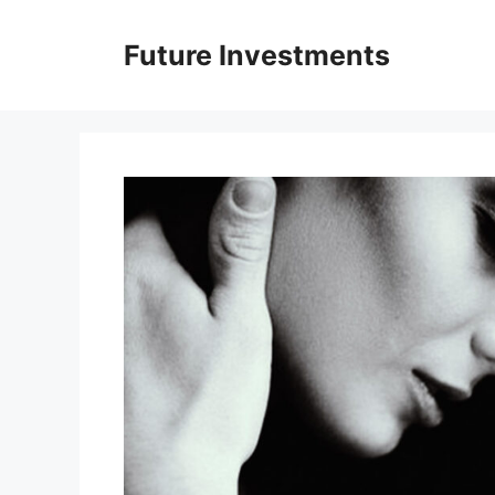
Перейти
до
Future Investments
вмісту