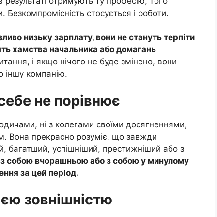
 в результаті отримують ту професію, того
ли. Безкомпромісність стосується і роботи.
ливо низьку зарплату, вони не стануть терпіти
лять хамства начальника або домагань
тання, і якщо нічого не буде змінено, вони
бо іншу компанію.
 себе не порівнює
 родичами, ні з колегами своїми досягненнями,
. Вона прекрасно розуміє, що завжди
, багатший, успішніший, престижніший або з
 з собою вчорашньою або з собою у минулому
ення за цей період.
оєю зовнішністю