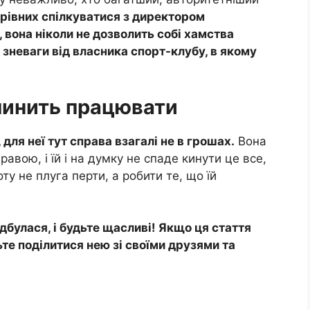
 рівних спілкуватися з директором
 вона ніколи не дозволить собі хамства
 зневаги від власника спорт-клубу, в якому
ипинить працювати
 для неї тут справа взагалі не в грошах.
Вона
авою, і їй і на думку не спаде кинути це все,
ту не плуга перти, а робити те, що їй
ідбулася, і будьте щасливі! Якщо ця стаття
те поділитися нею зі своїми друзями та