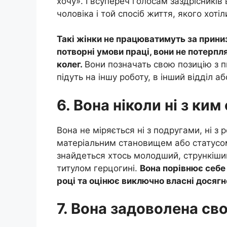
хочу». І всупереч голосам заздрісників
чоловіка і той спосіб життя, якого хоті
Такі жінки не працюватимуть за приниз
потворні умови праці, вони не потерп
колег.
Вони позначать свою позицію з пи
підуть на іншу роботу, в інший відділ а
6. Вона ніколи ні з ким
Вона не міряється ні з подругами, ні з
матеріальним становищем або статусом
знайдеться хтось молодший, стрункіший
титулом герцогині.
Вона порівнює себе
році та оцінює виключно власні досягн
7. Вона задоволена св