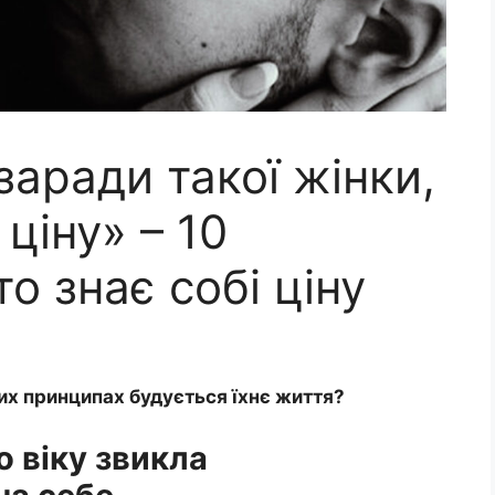
заради такої жінки,
 ціну» – 10
то знає собі ціну
яких принципах будується їхнє життя?
о віку звикла