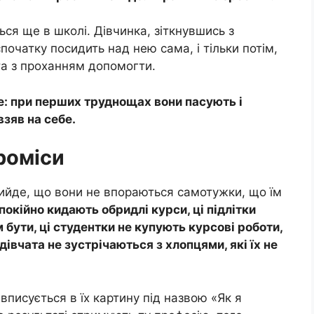
ся ще в школі. Дівчинка, зіткнувшись з
очатку посидить над нею сама, і тільки потім,
та з проханням допомогти.
е: при перших труднощах вони пасують і
взяв на себе.
проміси
вийде, що вони не впораються самотужки, що їм
покійно кидають обридлі курси, ці підлітки
м бути, ці студентки не купують курсові роботи,
дівчата не зустрічаються з хлопцями, які їх не
вписується в їх картину під назвою «Як я