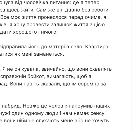
очула від чоловічка питання: де я тепер
за щось жити. Сам же він давно без роботи
. Все моє життя пронеслося перед очима, я
ів, я хочу провести залишок життя з цією
дати хорошого і нічого.
 відправила його до матері в село. Квартира
тися як мені заманеться.
. Я не очікувала, звичайно, що вони схвалять
 справжній бойкот, вимагають, щоб я
зад. Вони навіть сказали, що їм соромно за
ття набрид. Невже це чоловік напоумив наших
 чужі один одному люди і нам немає сенсу
е вони ніби не слухають мене або не хочуть