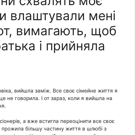
они схвалять моє
ти влаштували мені
от, вимагають, щоб
батька і прийняла
овіка, вийшла заміж. Все своє сімейне життя я
це не говорила. І от зараз, коли я вийшла на
ня.
сіонерів, а вже встигла переоцінити все своє
я прожила більшу частину життя в шлюбі з