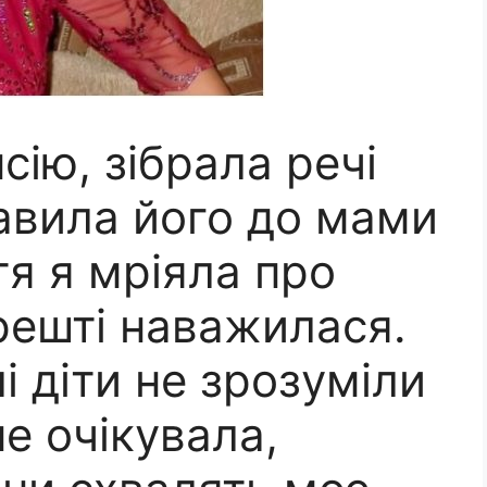
сію, зібрала речі
равила його до мами
тя я мріяла про
решті наважилася.
і діти не зрозуміли
не очікувала,