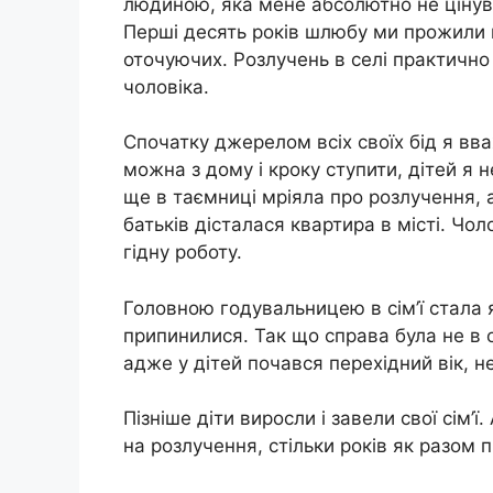
людиною, яка мене абсолютно не цінува
Перші десять років шлюбу ми прожили 
оточуючих. Розлучень в селі практично
чоловіка.
Спочатку джерелом всіх своїх бід я вва
можна з дому і кроку ступити, дітей я н
ще в таємниці мріяла про розлучення, а
батьків дісталася квартира в місті. Чол
гідну роботу.
Головною годувальницею в сім’ї стала я
припинилися. Так що справа була не в 
адже у дітей почався перехідний вік, 
Пізніше діти виросли і завели свої сім’
на розлучення, стільки років як разом 