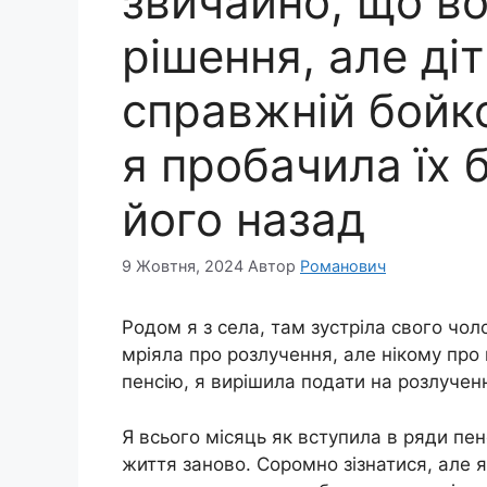
звичайно, що в
рішення, але ді
справжній бойк
я пробачила їх 
його назад
9 Жовтня, 2024
Автор
Романович
Родом я з села, там зустріла свого чол
мріяла про розлучення, але нікому про 
пенсію, я вирішила подати на розлучен
Я всього місяць як вступила в ряди пен
життя заново. Соромно зізнатися, але 