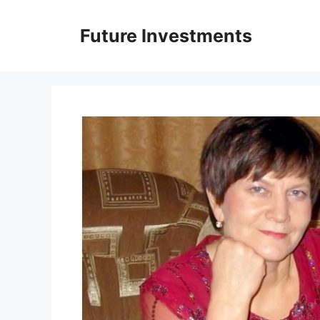
Перейти
до
Future Investments
вмісту