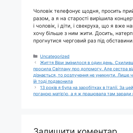
Чоловік телефонує щодня, просить при
разом, а я на старості вирішила концер
і чоловік, і діти, і свекруха, що я вже 
хочу більше з ним жити. Досить, натерпі
прогнутися черговий раз під обставин
Категорії
Uncategorized
Життя Віри змінилося в один день. Схиливш
просила Світлану про допомогу. Але сестра від
дізнається, то розлучення не уникнути. Лише ч
їй тоді подзвонила
13 років я була на заробітках в Італії. За 
поганою матір’ю, а я ж працювала там заради 
Залишити коментар