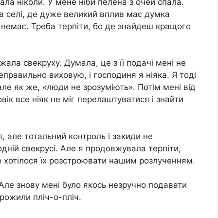
ла ніколи. У мене ніби пелена з очей спала.
в селі, де дуже великий вплив має думка
 немає. Треба терпіти, бо де знайдеш кращого
жала свекруху. Думала, це з її подачі мені не
еправильно виховую, і господиня я ніяка. Я тоді
ле як же, «люди не зрозуміють». Потім мені від
овік все ніяк не міг перелаштуватися і знайти
, але тотальний контроль і закиди не
одній свекрусі. Але я продовжувала терпіти,
не хотілося їх розстроювати нашим розлученням.
ї. Але знову мені було якось незручно подавати
прожили пліч-о-пліч.