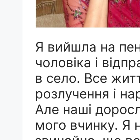
Я вийшла на пен
чоловіка і відп
в село. Все жит
розлучення і на
Але наші доросл
мого вчинку. Я 