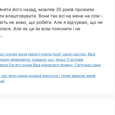
йняти його назад, мовляв 35 років прожили
ти влаштовувати. Вони так всі на мене на сіли –
навіть не знаю, що робити. Але я відчуваю, що не
лася. Але як це їм всім пояснити і не
и…
и голову вона переступила поріг своєї сестри, Віра
разу відмовила, сказала, що, якщо її чоловік
ерез багато років Віра дізналася правду, Світлана сама
цей час моя єдина донька виросла і тепер вважає мене
неї