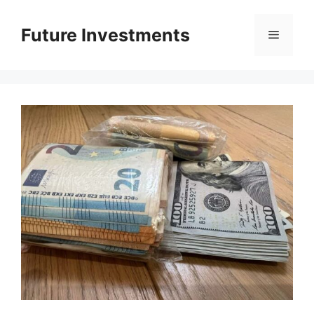
Перейти
до
Future Investments
Меню
вмісту