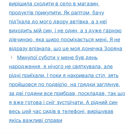
вирішила сходити в село в магазин,
продуктів прикупити. Як раптом, бачу
під’їхала до мого двору автівка, а з неї
виходить мій син, і не один, а з дуже гарною
дівчиною, яка щиро посміхається мені. Я не
відразу впізнала, що це моя донечка Зоряна
Минулої суботи у мене був день
народження, я нічого не святкувала, але
рідні приїхали. І поки я накривала стіл, зять
пройшовся по подвір’ю, на грядки заглянув,
за дві години все прибрав, поскладав, так що
я вже готова і сніг зустрічати. А рідний син
весь цей час сидів в телефоні, вирішував
якісь важливі справи