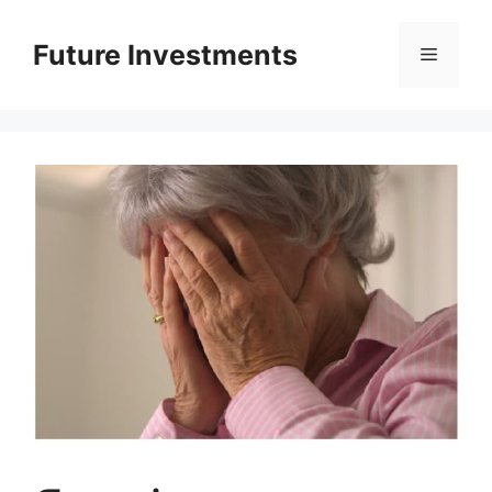
Перейти
до
Future Investments
Меню
вмісту