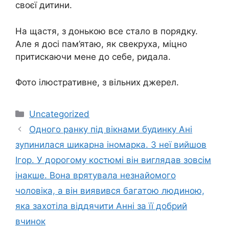
своєї дитини.
На щастя, з донькою все стало в порядку.
Але я досі пам’ятаю, як свекруха, міцно
притискаючи мене до себе, ридала.
Фото ілюстративне, з вільних джерел.
Категорії
Uncategorized
Одного ранку під вікнами будинку Ані
зупинилася шикарна іномарка. З неї вийшов
Ігор. У дорогому костюмі він виглядав зовсім
інакше. Вона врятувала незнайомого
чоловіка, а він виявився багатою людиною,
яка захотіла віддячити Анні за її добрий
вчинок