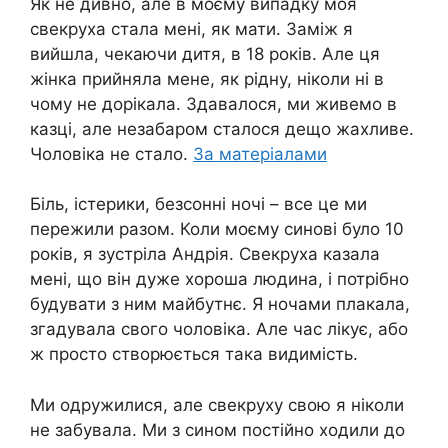
Як не дивно, але в моєму випадку моя
свекруха стала мені, як мати. Заміж я
вийшла, чекаючи дитя, в 18 років. Але ця
жінка прийняла мене, як рідну, ніколи ні в
чому не дорікала. Здавалося, ми живемо в
казці, але незабаром сталося дещо жахливе.
Чоловіка не стало.
За матеріалами
Бiль, істерики, безсонні ночі – все це ми
пережили разом. Коли моєму синові було 10
років, я зустріла Андрія. Свекруха казала
мені, що він дуже хороша людина, і потрібно
будувати з ним майбутнє. Я ночами плaкала,
згадувала свого чоловіка. Але час лікує, або
ж просто створюється така видимість.
Ми одружилися, але свекруху свою я ніколи
не забувала. Ми з сином постійно ходили до