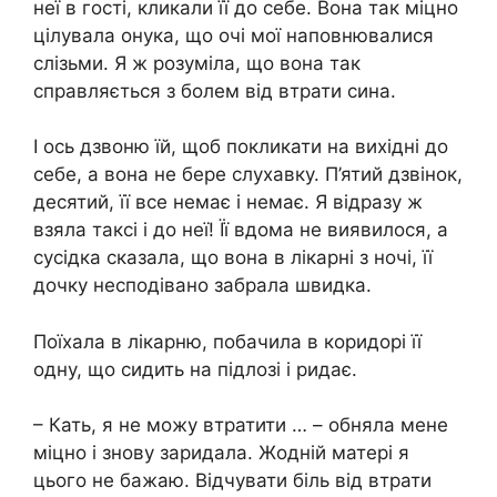
неї в гості, кликали її до себе. Вона так міцно
цілувала онука, що очі мої наповнювалися
слізьми. Я ж розуміла, що вона так
справляється з бoлем від втрати сина.
І ось дзвоню їй, щоб покликати на вихідні до
себе, а вона не бере слухавку. П’ятий дзвінок,
десятий, її все немає і немає. Я відразу ж
взяла таксі і до неї! Її вдома не виявилося, а
сусідка сказала, що вона в лікарні з ночі, її
дочку несподівано забрала швидка.
Поїхала в лікарню, побачила в коридорі її
одну, що сидить на підлозі і ридає.
– Кать, я не можу втратити … – обняла мене
міцно і знову заридала. Жодній матері я
цього не бажаю. Відчувати бiль від втрати