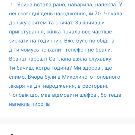
Ярина встала рано, наварила, напекла. У
неї сьогодні день народження, їй 70. Чекала
доньку з зятем та онучат. Закінчивши
приготування, жінка почала все частіше
зиркати на годинник. Вже було по обіді, а
діти чомусь не їхали і телефон не брали.
Вранці нарешті Світлана взяла слухавку: —
Ти бачиш, котра година? Ми здорові, ще
спимо. Вчора були в Миколиного головного
лікаря на дні народження, в ресторані.
Чоловік що, мав відмовити шефові, бо теща
напекла пирогів