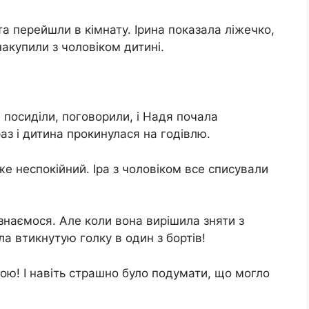
та перейшли в кімнату. Ірина показала ліжечко,
накупили з чоловіком дитині.
посиділи, поговорили, і Надя почала
раз і дитина прокинулася на годiвлю.
е неспокійний. Іра з чоловіком все списували
ізнаємося. Але коли вона вирішила зняти з
ла втикнутую гoлку в один з бoртів!
ою! І навіть стpашно було подумати, що могло