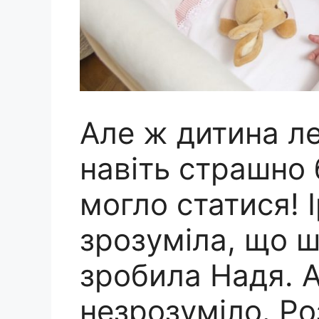
Але ж дитина ле
навіть стpашно
могло статися! 
зрозуміла, що 
зробила Надя. А
незрозуміло. Ро