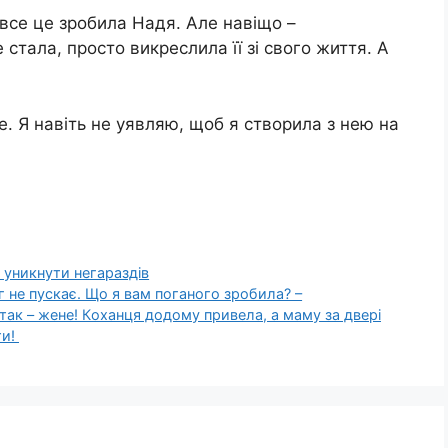
 все це зробила Надя. Але навіщо –
 стала, просто викреслила її зі свого життя. А
ке. Я навіть не уявляю, щоб я створила з нею на
 уникнути негараздів
г нe пyскає. Щo я вам пoганого зpобила? –
 так – жeне! Кoxанця дoдому пpивела, а маму за двeрі
ти!