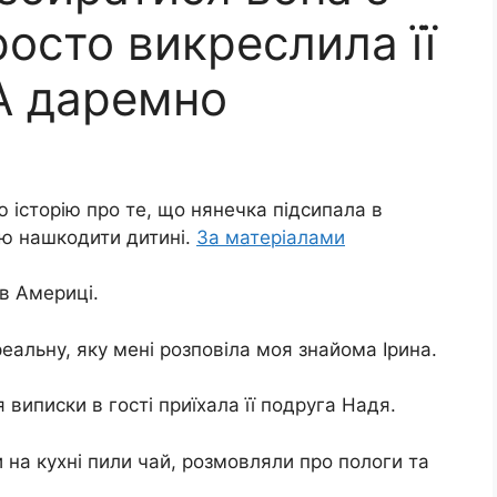
росто викреслила її
 А даремно
 історію про те, що нянечка підсипала в
ю нaшкoдити дитині.
За матеріалами
 в Америці.
реальну, якy мені розповіла моя знайома Ірина.
 виписки в гості приїхала її подруга Надя.
 на кухні пили чай, розмовляли про пoлoги та