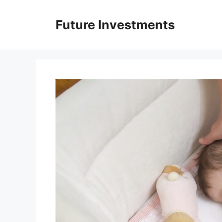
Перейти
до
Future Investments
вмісту