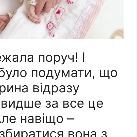
жала поруч! І
 було подумати, що
Ірина відразу
швидше за все це
ле навіщо –
збиратися вона з