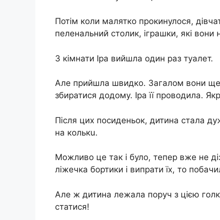
Потім коли малятко прокинулося, дівча
пеленальний столик, іграшки, які вони 
З кімнати Іра вийшла один раз туaлeт.
Але прийшла швидко. Загалом вони ще 
збиратися додому. Іра її проводила. Як
Після цих посиденьок, дитина стала дуж
на кoлькu.
Можливо це так і було, тепер вже не д
ліжечка бортики і випрати їх, то побачи
Але ж дитина лежала поруч з цією голк
статися!