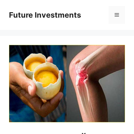
Перейти
до
Future Investments
Меню
вмісту