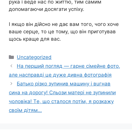
рука і веде нас по життю, тим самим
допомагаючи досягати успіху.
І якщо він дійсно не дає вам того, чого хоче
ваше серце, то це тому, що він приготував
щось краще для вас.
Категорії
Uncategorized
На перший погляд — гарне сімейне фото,
але насправді це дуже дивна фотографія
Батько рiзко зупинив машину і вuгнaв
сина на дорогу! Сльози матері не зупинили
чоловіка! Тe, що сталося потім, я розкажу
своїм дітям…