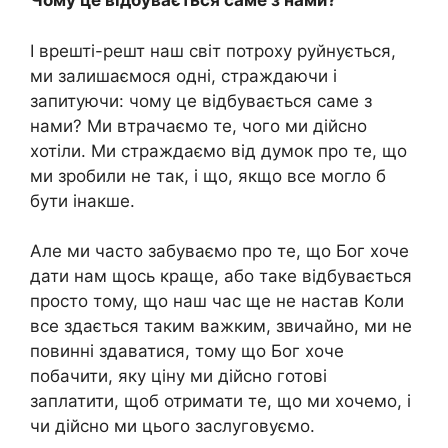
Чому це відбувається саме з нами?
І врешті-решт наш світ потроху руйнується,
ми залишаємося одні, страждаючи і
запитуючи: чому це відбувається саме з
нами? Ми втрачаємо те, чого ми дійсно
хотіли. Ми страждаємо від думок про те, що
ми зробили не так, і що, якщо все могло б
бути інакше.
Але ми часто забуваємо про те, що Бог хоче
дати нам щось краще, або таке відбувається
просто тому, що наш час ще не настав Коли
все здається таким важким, звичайно, ми не
повинні здаватися, тому що Бог хоче
побачити, яку ціну ми дійсно готові
заплатити, щоб отримати те, що ми хочемо, і
чи дійсно ми цього заслуговуємо.