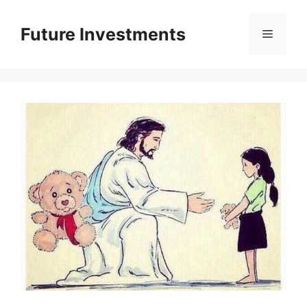
Перейти
до
Future Investments
Меню
вмісту