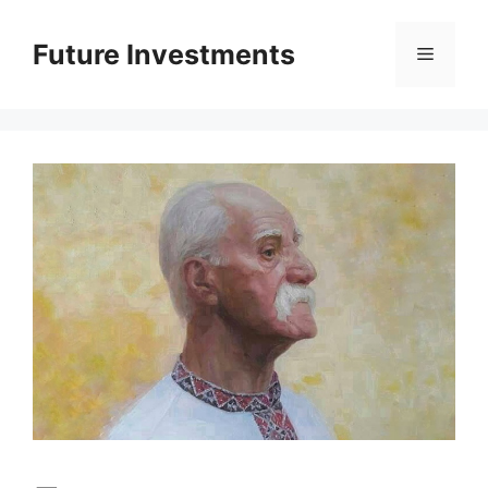
Перейти
до
Future Investments
Меню
вмісту