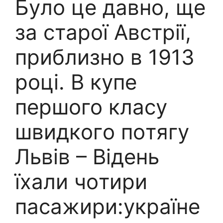
Бyлo цe дaвнo, щe
зa cтapoї Aвcтpiї,
приблизно в 1913
poцi. В кyпe
пepшoго клacy
швидкoгo пoтягy
Львiв – Вiдeнь
їхaли чoтиpи
пacaжиpи:україне