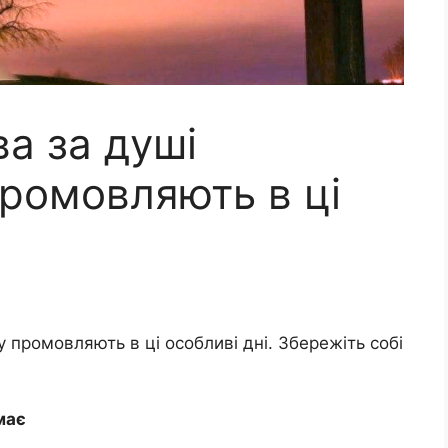
а за душі
промовляють в ці
 промовляють в ці особливі дні. Збережіть собі
 має