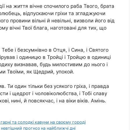
дії на життя вічне спочилого раба Твого, брата
колюбець, відпускаючи гріхи та згладжуючи
ого провини вільні й невільні, визволи його від
ому вічні Твої блага, наготовані для тих, що
д Тебе і безсумнівно в Отця, і Сина, і Святого
вірував і одиницю в Тройці і Тройцю в одиниці
диху визнавав, будь милостивим до нього і
ими Твоїми, як Щедрий, упокой.
в. Ти один тільки без усякого гріха, і правда
сти і щедрот і чоловіколюбства‚ і Тобі славу
і‚ нині, й повсякчас, і на віки віків. Амінь.
гарні та солодкі кавуни на своєму городі
 невтішний прогноз на найближчі дні