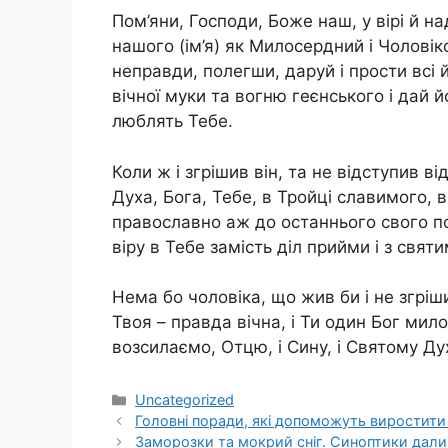
Пом’яни, Господи, Боже наш, у вірі й на
нашого (ім’я) як Милосердний і Чолові
неправди, полегши, даруй і прости всі й
вічної муки та вогню геєнського і дай й
люблять Тебе.
Коли ж і згрішив він, та не відступив ві
Духа, Бога, Тебе, в Тройці славимого, 
православно аж до останнього свого по
віру в Тебе замість діл прийми і з свят
Нема бо чоловіка, що жив би і не згріши
Твоя – правда вічна, і Ти один Бог мило
возсилаємо, Отцю, і Сину, і Святому Духов
Категорії
Uncategorized
Головні поради, які допоможуть виростити 
3аморозки та мокрий сніг. Синоптики дали