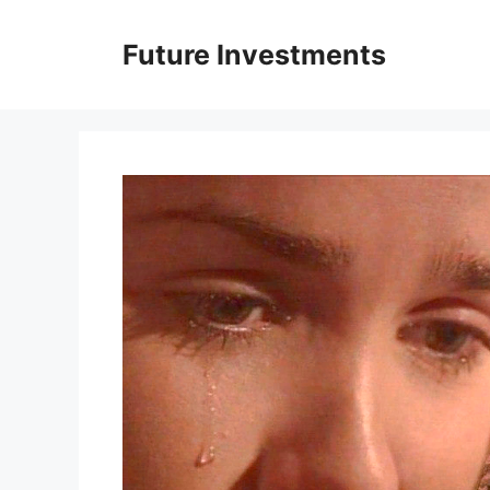
Перейти
до
Future Investments
вмісту