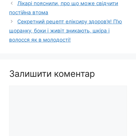
Лікарі пояснили, про що може свідчити
постійна втома
Секретний рецепт еліксиру здоров’я! П’ю
щоранку, боки і живіт зникають, шкіра і
волосся як в молодості!
Залишити коментар
Коментар