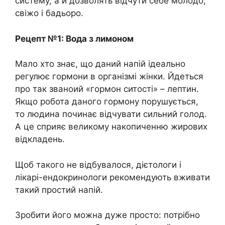
систему, а й дозволять відчути себе молодо,
свіжо і бадьоро.
Рецепт №1: Вода з лимоном
Мало хто знає, що даний напій ідеально
регулює гормони в організмі жінки. Йдеться
про так званоий «гормон ситості» – лептин.
Якщо робота даного гормону порушується,
то людина починає відчувати сильний голод.
А це сприяє великому накопиченню жирових
відкладень.
Щоб такого не відбувалося, дієтологи і
лікарі-ендокринологи рекомендують вживати
такий простий напій.
Зробити його можна дуже просто: потрібно