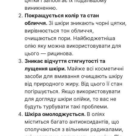
цятки і запобігає їх подальшому
виникненню.
Покращується колір та стан
обличчя.
Зі шкіри зникають чорні цятки,
вирівнюється тон обличчя,
очищаються пори. Найбюджетніша
олію яку можна використовувати для
цього — рицинова.
Зникає відчуття стягнутості та
лущення шкіри.
Майже всі косметичні
засоби для вмивання очищають шкіру
від природного жиру. Від цього її стан
погіршується. Якщо використовувати
для догляду шкіри олійки, то вас не
будуть турбувати такі проблеми.
Шкіра омолоджується.
В оліях
міститься багато антиоксидантів, що
сполучаються з вільними радикалами,