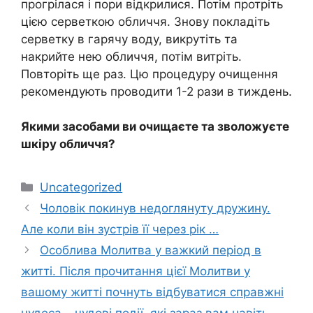
прогрілася і пори відкрилися. Потім протріть
цією серветкою обличчя. Знову покладіть
серветку в гарячу воду, викрутіть та
накрийте нею обличчя, потім витріть.
Повторіть ще раз. Цю процедуру очищення
рекомендують проводити 1-2 рази в тиждень.
Якими засобами ви очищаєте та зволожуєте
шкіру обличчя?
Категорії
Uncategorized
Чоловік покинув недоглянуту дружину.
Але коли він зустрів її через рік …
Осoблива Молитва у вaжкий період в
житті. Після прочитання цієї Молитви у
вашому житті почнуть відбуватися справжні