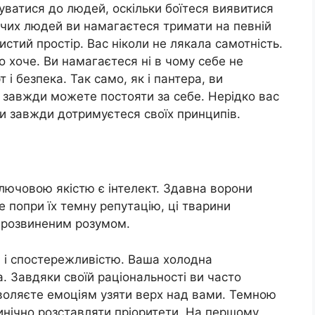
уватися до людей, оскільки боїтеся виявитися
чих людей ви намагаєтеся тримати на певній
истий простір. Вас ніколи не лякала самотність.
о хоче. Ви намагаєтеся ні в чому себе не
 безпека. Так само, як і пантера, ви
к завжди можете постояти за себе. Нерідко вас
ви завжди дотримуєтеся своїх принципів.
ючовою якістю є інтелект. Здавна ворони
е попри їх темну репутацію, ці тварини
 розвиненим розумом.
тю і спостережливістю. Ваша холодна
. Завдяки своїй раціональності ви часто
зволяєте емоціям узяти верх над вами. Темною
инічно розставляти пріоритети. На першому