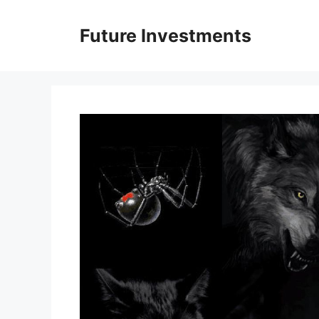
Перейти
до
Future Investments
вмісту