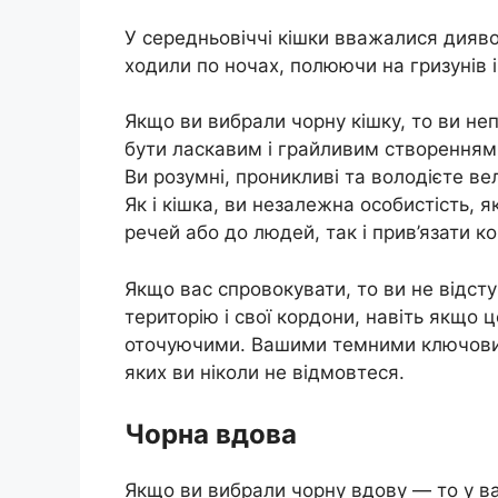
У середньовіччі кішки вважалися дияв
ходили по ночах, полюючи на гризунів і
Якщо ви вибрали чорну кішку, то ви не
бути ласкавим і грайливим створенням,
Ви розумні, проникливі та володієте ве
Як і кішка, ви незалежна особистість, я
речей або до людей, так і прив’язати к
Якщо вас спровокувати, то ви не відст
територію і свої кордони, навіть якщо
оточуючими. Вашими темними ключовими 
яких ви ніколи не відмовтеся.
Чорна вдова
Якщо ви вибрали чорну вдову — то у ва