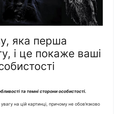
у, яка перша
у, і це покаже ваші
собистості
бливості та темні сторони особистості.
увагу на цій картинці, причому не обов’язково