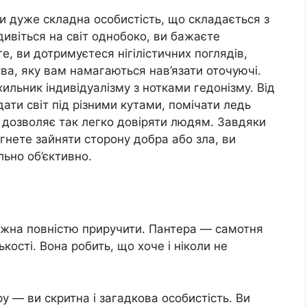
и дуже складна особистість, що складається з
 дивіться на світ однобоко, ви бажаєте
ге, ви дотримуєтеся нігілістичних поглядів,
а, яку вам намагаються нав’язати оточуючі.
ильник індивідуалізму з нотками гедонізму. Від
дати світ під різними кутами, помічати ледь
е дозволяє так легко довіряти людям. Завдяки
гнете зайняти сторону добра або зла, ви
ьно об’єктивно.
можна повністю приручити. Пантера — самотня
кості. Вона робить, що хоче і ніколи не
у — ви скритна і загадкова особистість. Ви