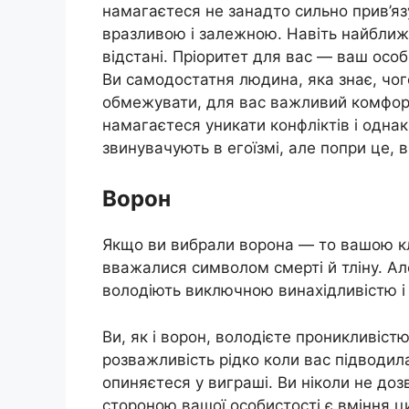
намагаєтеся не занадто сильно прив’яз
вразливою і залежною. Навіть найближ
відстані. Пріоритет для вас — ваш особ
Ви самодостатня людина, яка знає, чог
обмежувати, для вас важливий комфорт і
намагаєтеся уникати конфліктів і одна
звинувачують в егоїзмі, але попри це, 
Ворон
Якщо ви вибрали ворона — то вашою кл
вважалися символом смерті й тліну. Ал
володіють виключною винахідливістю і
Ви, як і ворон, володієте проникливіс
розважливість рідко коли вас підводила
опиняєтеся у виграші. Ви ніколи не до
стороною вашої особистості є вміння ц