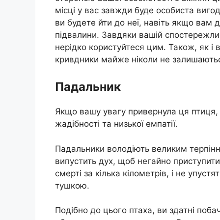
місці у вас завжди буде особиста виго
ви будете йти до неї, навіть якщо вам
підвалини. Завдяки вашій спостережлив
нерідко користуйтеся цим. Також, як і 
кривдники майже ніколи не залишають
Падальник
Якщо вашу увагу привернула ця птиця, т
жадібності та низької емпатії.
Падальники володіють великим терпін
випустить дух, щоб негайно приступити
смерті за кілька кілометрів, і не упус
тушкою.
Подібно до цього птаха, ви здатні поба