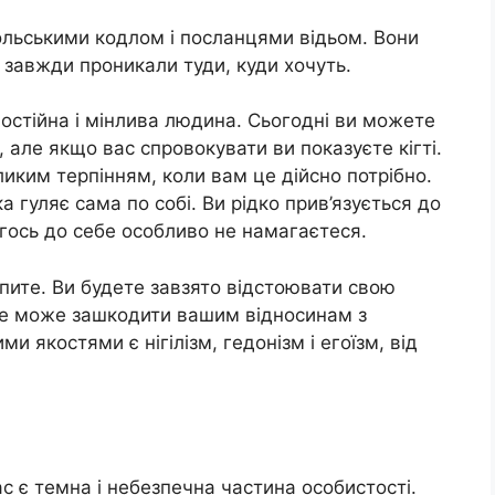
ольськими кодлом і посланцями відьом. Вони
 завжди проникали туди, куди хочуть.
постійна і мінлива людина. Сьогодні ви можете
 але якщо вас спровокувати ви показуєте кігті.
ликим терпінням, коли вам це дійсно потрібно.
ка гуляє сама по собі. Ви рідко прив’язується до
огось до себе особливо не намагаєтеся.
упите. Ви будете завзято відстоювати свою
 це може зашкодити вашим відносинам з
якостями є нігілізм, гедонізм і егоїзм, від
с є темна і небезпечна частина особистості.