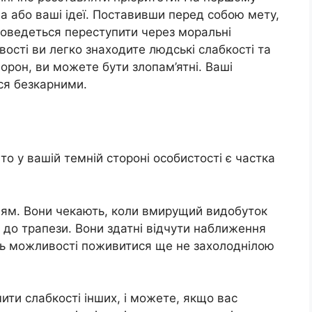
да або ваші ідеї. Поставивши перед собою мету,
 доведеться переступити через моральні
ості ви легко знаходите людські слабкості та
ворон, ви можете бути злопам’ятні. Ваші
ся безкарними.
о у вашій темній стороні особистості є частка
ням. Вони чекають, коли вмирущий видобуток
 до трапези. Вони здатні відчути наближення
тять можливості поживитися ще не захолоднілою
чити слабкості інших, і можете, якщо вас