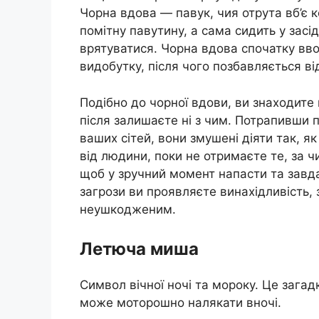
Чорна вдова — павук, чия отрута вб’є к
помітну павутину, а сама сидить у засід
врятуватися. Чорна вдова спочатку ввод
видобутку, після чого позбавляється від
Подібно до чорної вдови, ви знаходите 
після залишаєте ні з чим. Потрапивши 
ваших сітей, вони змушені діяти так, я
від людини, поки не отримаєте те, за ч
щоб у зручний момент напасти та завдат
загрози ви проявляєте винахідливість, 
неушкодженим.
Летюча миша
Символ вічної ночі та мороку. Це зага
може моторошно налякати вночі.