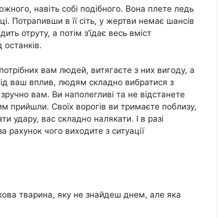
ожного, навіть собі подібного. Вона плете ледь
ці. Потрапивши в її сіть, у жертви немає шансів
ить отруту, а потім з’їдає весь вміст
 останків.
потрібних вам людей, витягаєте з них вигоду, а
під ваш вплив, людям складно вибратися з
к зручно вам. Ви наполегливі та не відстанете
им прийшли. Своїх ворогів ви тримаєте поблизу,
и удару, вас складно налякати. І в разі
за рахунок чого виходите з ситуації
дкова тварина, яку не знайдеш днем, але яка