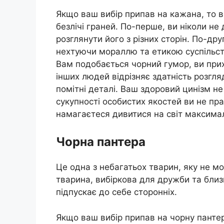
Якщо ваш вибір припав на кажана, то в
безлічі граней. По-перше, ви ніколи не
розглянути його з різних сторін. По-дру
нехтуючи мораллю та етикою суспільств
Вам подобається чорний гумор, ви прих
інших людей відрізняє здатність розгля
помітні деталі. Ваш здоровий цинізм н
сукупності особистих якостей ви не пра
намагаєтеся дивитися на світ максимал
Чорна пантера
Це одна з небагатьох тварин, яку не 
тварина, вибіркова для дружби та близь
підпускає до себе сторонніх.
Якщо ваш вибір припав на чорну пантер