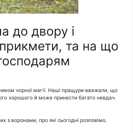
а до двору і
 прикмети, та на що
 господарям
ником чорної магії. Наші пращури вважали, що
чого хорошого й може принести багато невдач
их з воронами, про які сьогодні розповімо.