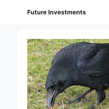
Перейти
до
Future Investments
вмісту