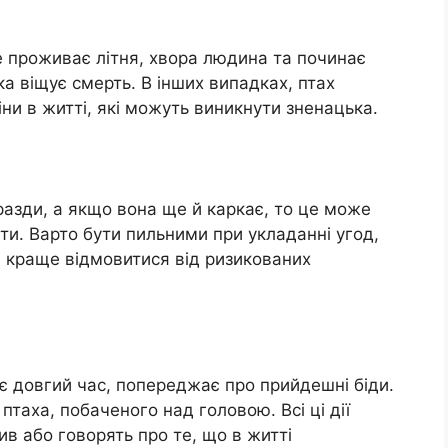
де проживає літня, хвора людина та починає
а віщує смерть. В інших випадках, птах
ни в житті, які можуть виникнути зненацька.
разди, а якщо вона ще й каркає, то це може
ти. Варто бути пильними при укладанні угод,
, краще відмовитися від ризикованих
є довгий час, попереджає про прийдешні біди.
птаха, побаченого над головою. Всі ці дії
в або говорять про те, що в житті