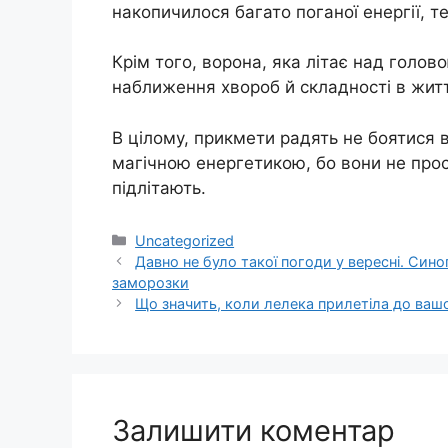
накопичилося багато поганої енергії, т
Крім того, ворона, яка літає над голо
наближення хвороб й складності в житт
В цілому, прикмети радять не боятися 
магічною енергетикою, бо вони не про
підлітають.
Категорії
Uncategorized
Давно не було такої погоди у вересні. Сино
заморозки
Що значить, коли лелека прилетіла до ваш
Залишити коментар