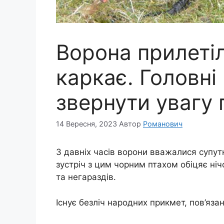
Ворона прилетіл
каркає. Головні
звернути увагу
14 Вересня, 2023
Автор
Романович
З давніх часів ворони вважалися супут
зустріч з цим чорним птахом обіцяє ні
та негараздів.
Існує безліч народних прикмет, пов’язан