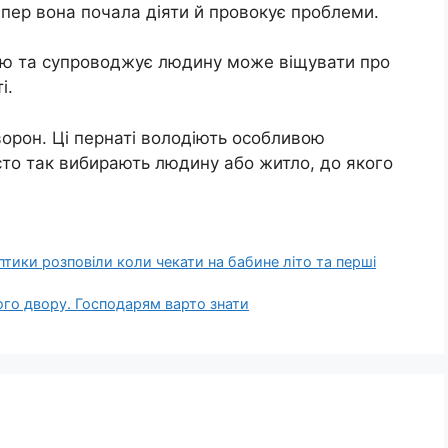
епер вона почала діяти й провокує проблеми.
вою та супроводжує людину може віщувати про
і.
ворон. Ці пернаті володіють особливою
сто так вибирають людину або житло, до якого
птики розповіли коли чекати на бабине літо та перші
ого двору. Господарям варто знати