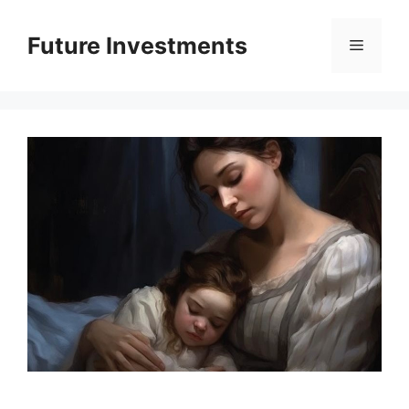
Перейти
до
Future Investments
Меню
вмісту