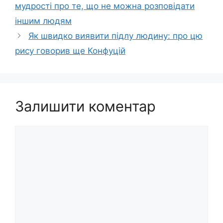
мудрості про те, що не можна розповідати
іншим людям
Як швидко виявити підлу людину: про цю
рису говорив ще Конфуцій
Залишити коментар
Коментар