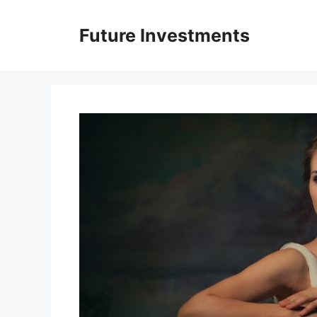
Перейти
до
Future Investments
вмісту