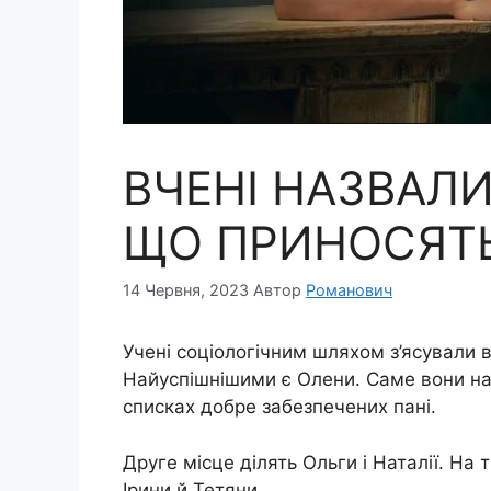
ВЧЕНІ НАЗВАЛИ
ЩО ПРИНОСЯТЬ
14 Червня, 2023
Автор
Романович
Учені соціологічним шляхом з’ясували вп
Найуспішнішими є Олени. Саме вони най
списках добре забезпечених пані.
Друге місце ділять Ольги і Наталії. Н
Ірини й Тетяни.