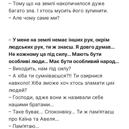
– Тому що на землі накопичилося дуже
багато зла. І хтось мусить його зупинити.
– Але чому саме ми?
–
У мене на землі немає інших рук, окрім
людських рук, ти ж знаєш. Я довго думав…
Не кожному це під силу… Мають бути
особливі люди… Має бути особливий народ…
– Виходить, нам під силу?
– А хіба ти сумніваєшся?!! Ти озирнися
навколо! Хіба зможе хоч хтось зламати цих
людей?
– Господи, адже вони ж називали себе
нашими братами…
– Таке буває… Споконвіку… Ти ж пам’ятаєш
про Каїна та Авеля…
– Пам’ятаю…