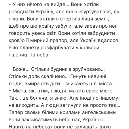
– У них нічого не вийде… Вони хотіли
роз’єднати Україну, але вона згуртувалася, як
ніколи. Вони хотіли її стерти з лиця землі,
щоб про цю країну забули, але зараз про неї
говорить увесь світ. Вони хотіли забруднити
кров’ю її мирний прапор, але Україні вдалося
всю планету розфарбувати у кольори
пшениці та неба.
– Боже… Стільки будинків зруйновано…
Стільки доль скалічено… Гинуть невинні
люди, вмирають діти… зникають цілі міста…
– Міста, як, втім, і люди, мають свою місію.
Так… це боляче, я знаю. Але іноді по-іншому
не виходить. А люди загинули не просто так…
Тепер своїми білими крилами ангельськими
вони закриватимуть небо над Україною.
Навіть на небесах вони не залишать свою