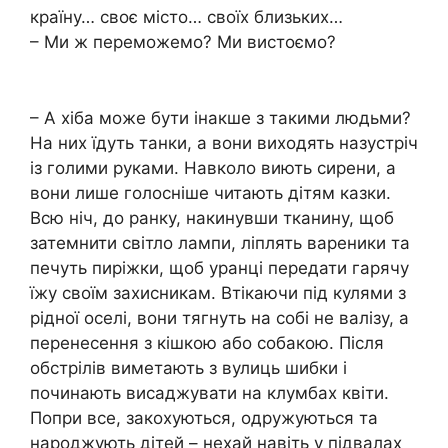
країну… своє місто… своїх близьких…
– Ми ж переможемо? Ми вистоємо?
– А хіба може бути інакше з такими людьми?
На них їдуть танки, а вони виходять назустріч
із голими руками. Навколо виють сирени, а
вони лише голосніше читають дітям казки.
Всю ніч, до ранку, накинувши тканину, щоб
затемнити світло лампи, ліплять вареники та
печуть пиріжки, щоб уранці передати гарячу
їжу своїм захисникам. Втікаючи під кулями з
рідної оселі, вони тягнуть на собі не валізу, а
перенесення з кішкою або собакою. Після
обстрілів виметають з вулиць шибки і
починають висаджувати на клумбах квіти.
Попри все, закохуються, одружуються та
народжують дітей – нехай навіть у підвалах