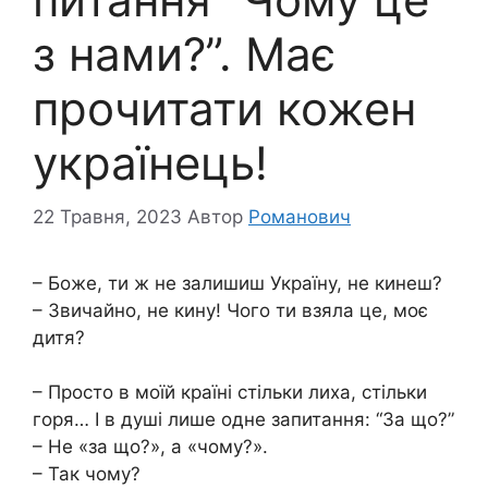
з нами?”. Має
прочитати кожен
українець!
22 Травня, 2023
Автор
Романович
– Боже, ти ж не залишиш Україну, не кинеш?
– Звичайно, не кину! Чого ти взяла це, моє
дитя?
– Просто в моїй країні стільки лиха, стільки
горя… І в душі лише одне запитання: “За що?”
– Не «за що?», а «чому?».
– Так чому?