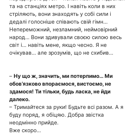
та на станціях метро. І навіть коли в них
стріляють, вони знаходять у собі сили і
дедалі голосніше співають свій гімн…
Непереможний, незламний, неймовірний
народ… Вони здивували своєю силою весь
світ і… навіть мене, якщо чесно. Я не
очікував… але зрозумів, що не схибив…
–
Ну що ж, значить, ми потерпимо… Ми
обов’язково впораємося, вистоємо, не
здамося! Ти тільки, будь ласка, не йди
далеко.
– Тримайтеся за руки! Будьте всі разом. А я
буду поряд, я обіцяю. Добра звістка
неодмінно прийде.
Вже скоро…