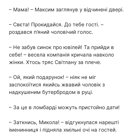
– Мама! – Максим заглянув у відчинені двері.
– Свєта! Прокидайся. До тебе гості. –
роздався п’яний чоловічий голос.
– Не забув синок про ювілей! Та прийди в
себе! – весела компанія кричала навколо
жінки. Хтось тряс Світлану за плече.
– Ой, який подарунок! – ніяк не міг
заспокоїтися якийсь жвавий чоловік з
надкушеним бутербродом в руці.
– За це в ломбарді можуть пристойно дати!
– Заткнись, Микола! – відгукнулася нарешті
іменинниця і підняла хмільні очі на гостей.