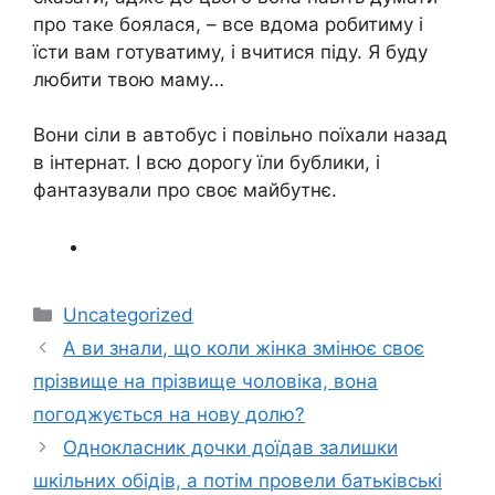
про таке боялася, – все вдома робитиму і
їсти вам готуватиму, і вчитися піду. Я буду
любити твою маму…
Вони сіли в автобус і повільно поїхали назад
в інтернат. І всю дорогу їли бублики, і
фантазували про своє майбутнє.
Категорії
Uncategorized
А ви знали, що коли жінка змінює своє
прізвище на прізвище чоловіка, вона
погоджується на нову долю?
Однокласник дочки доїдав залишки
шкільних обідів, а потім провели батьківські