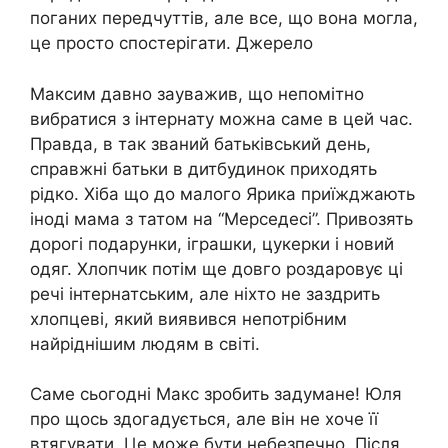
поганих передчуттів, але все, що вона могла,
це просто спостерігати. Джерело
Максим давно зауважив, що непомітно
вибратися з інтернату можна саме в цей час.
Правда, в так званий батьківський день,
справжні батьки в дитбудинок приходять
рідко. Хіба що до малого Ярика приїжджають
іноді мама з татом на “Мерседесі”. Привозять
дорогі подарунки, іграшки, цукерки і новий
одяг. Хлопчик потім ще довго роздаровує ці
речі інтернатським, але ніхто не заздрить
хлопцеві, який виявився непотрібним
найріднішим людям в світі.
Саме сьогодні Макс зробить задумане! Юля
про щось здогадується, але він не хоче її
втягувати. Це може бути небезпечно. Після