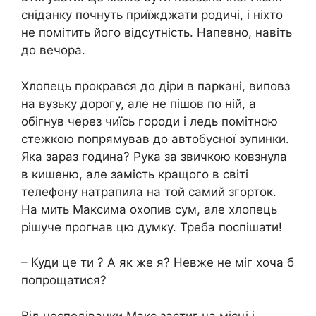
сніданку почнуть приїжджати родичі, і ніхто
не помітить його відсутність. Напевно, навіть
до вечора.
Хлопець прокрався до діри в паркані, виповз
на вузьку дорогу, але не пішов по ній, а
обігнув через чиїсь городи і ледь помітною
стежкою попрямував до автобусної зупинки.
Яка зараз година? Рука за звичкою ковзнула
в кишеню, але замість кращого в світі
телефону натрапила на той самий згорток.
На мить Максима охопив сум, але хлопець
рішуче прогнав цю думку. Треба поспішати!
– Куди це ти ? А як же я? Невже не міг хоча б
попрощатися?
Від несподіванки Макс застиг на місці і