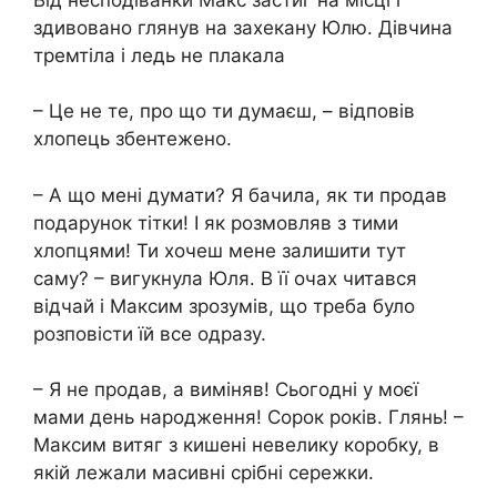
здивовано глянув на захекану Юлю. Дівчина
тремтіла і ледь не плакала
– Це не те, про що ти думаєш, – відповів
хлопець збентежено.
– А що мені думати? Я бачила, як ти продав
подарунок тітки! І як розмовляв з тими
хлопцями! Ти хочеш мене залишити тут
саму? – вигукнула Юля. В її очах читався
відчай і Максим зрозумів, що треба було
розповісти їй все одразу.
– Я не продав, а виміняв! Сьогодні у моєї
мами день народження! Сорок років. Глянь! –
Максим витяг з кишені невелику коробку, в
якій лежали масивні срібні сережки.