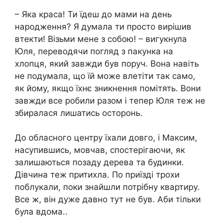
– Яка краса! Ти їдеш до мами на день
народження? Я думала ти просто вирішив
втекти! Візьми мене з собою! – вигукнула
Юля, переводячи погляд з пакунка на
хлопця, який завжди був поруч. Вона навіть
не подумала, що їй може влетіти так само,
як йому, якщо їхнє зникнення помітять. Вони
завжди все робили разом і тепер Юля теж не
збиралася лишатись осторонь.
До обласного центру їхали довго, і Максим,
насупившись, мовчав, спостерігаючи, як
залишаються позаду дерева та будинки.
Дівчина теж притихла. По приїзді трохи
поблукали, поки знайшли потрібну квартиру.
Все ж, він дуже давно тут не був. Аби тільки
була вдома..