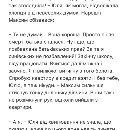
так зголодніла! – Юля, як могла, відволікала
хлопця від невеселих думок. Нарешті
Максим обізвався:
– Ти не думай… Вона хороша. Просто після
смepті батька спuлaся. Ну і що, що
позбавлена батьківських прав? За те я
синівських не позбавлений! Закінчу школу,
піду працювати. Вчитися далі можна і
заочно. Я її вилiкую, витягну з того болота.
Спробую квартиру в кредит взяти. І без тебе,
Юлю, я теж нікуди. – Максим сильніше
стиснув тонку долоньку дівчини. Вони так і
не розімкнули рук, відколи вийшли з
квартири.
– А я, – Юля від хвилювання не знала, що
сказати, адже до цього вона навіть думати