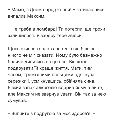
– Мамо, з Днем народження! – затинаючись,
випалив Максим.
– Не треба в ломбард! Ти потерпи, ще трохи
залишилося. Я заберу тебе звідси.
Щось стисло горло хлопцеві і він більше
нічого не міг сказати. Йому було безмежно
боляче дивитись на це все. Він хотів
подарувати їй краще життя. Мати, тим
часом, тремтячими пальцями одягнула
сережки і, усміхнувшись, обійняла сина.
Різкий запах aлкoголю вдарив йому в лице,
але Максим не звернув уваги. Він так за нею
сумував.
– Вuпuйте з подругою за моє здоров’я! –