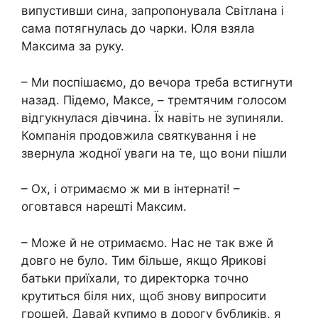
випустивши сина, запропонувала Світлана і
сама потягнулась до чарки. Юля взяла
Максима за руку.
– Ми поспішаємо, до вечора треба встигнути
назад. Підемо, Максе, – тремтячим голосом
відгукнулася дівчина. Їх навіть не зупиняли.
Компанія продовжила святкування і не
звернула жодної уваги на те, що вони пішли
– Ох, і отримаємо ж ми в інтернаті! –
оговтався нарешті Максим.
– Може й не отримаємо. Нас не так вже й
довго не було. Тим більше, якщо Ярикові
батьки приїхали, то директорка точно
крутиться біля них, щоб знову випросити
грошей. Давай купимо в дорогу бубликів, я