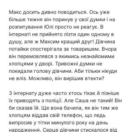
Макс досить дивно поводиться. Ось уже
більше тижня він поринув у свої думки і на
розпитування Юлі просто не реагує. В
інтернаті не прийнято лізти один одному в
душу, але ж Максим кращий друг! Дівчина
потайки спостерігала за товаришем. Вчора
він перемовлявся з якимись незнайомими
хлопцями у дворі. Тривожні думки не
покидали голову дівчини. Аби тільки нікуди
не вліз. Можливо, він вирішив втекти?
З інтернату дуже часто хтось тікає й пізніше
їх приводять з поліції. Але Саша не такий! Він
би сказав їй. Ще вона бачила, як він тим же
хлопцям віддав свій телефон, що ледь
випросив у тітки минулого року на день
народження. Серце дівчини стискалося від