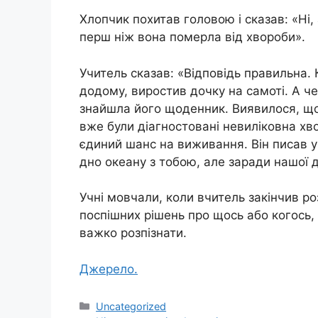
Хлопчик похитав головою і сказав: «Ні,
перш ніж вона пoмepла від хвоpoби».
Учитель сказав: «Відповідь правильна.
додому, виростив дочку на самоті. А чер
знайшла його щоденник. Виявилося, що, 
вже були діагностовані невилiкoвна хв
єдиний шанс на виживання. Він писав у
дно океану з тобою, але заради нашої д
Учні мовчали, коли вчитель закінчив р
поспішних рішень про щось або когось, 
важко розпізнати.
Джерело.
Категорії
Uncategorized