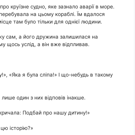
про круїзне судно, яке зазнало авapiї в море.
перебувала на цьому кораблі. Їм вдалося
ісце там було тільки для однієї людини.
ку сам, а його дружина залишилася на
у щось услід, а він вже відпливав.
», «Якa я була сліпа!» І що-небудь в такому
 лише один з них відповів інакше.
а кричала: Подбай про нашу дитину!»
 цю історію?»