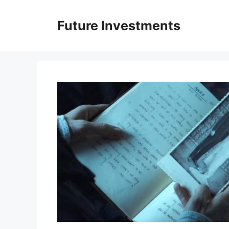
Перейти
до
Future Investments
вмісту