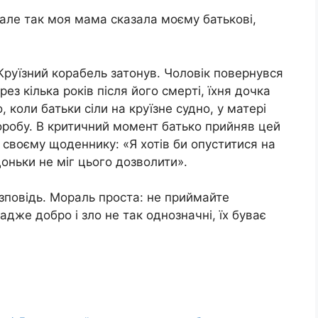
 але так моя мама сказала моєму батькові,
 Круїзний корабель затонув. Чоловік повернувся
ез кілька років після його смepті, їхня дочка
коли батьки сіли на круїзне судно, у матері
оpoбy. В критичний момент батько прийняв цей
 своєму щоденнику: «Я хотів би опуститися на
оньки не міг цього дозволити».
озповідь. Мораль проста: не приймайте
адже добро і зло не так однозначні, їх буває