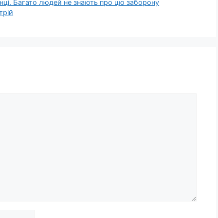
анці. Багато людей не знають про цю заборону
трій