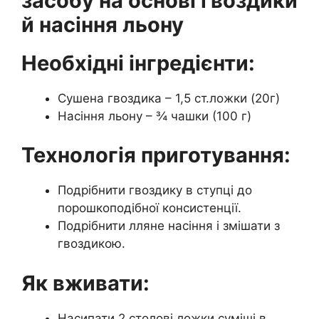
засобу на основі гвоздики
й насіння льону
Необхідні інгредієнти:
Сушена гвоздика – 1,5 ст.ложки (20г)
Насіння льону – ¾ чашки (100 г)
Технологія приготування:
Подрібнити гвоздику в ступці до
порошкоподібної консистенції.
Подрібнити лляне насіння і змішати з
гвоздикою.
Як вживати:
Насипати 2 столові ложки суміші в