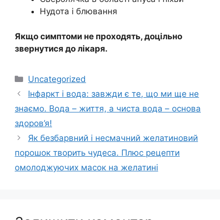
Нудота і блювання
Якщо симптоми не проходять, доцільно
звернутися до лікаря.
Категорії
Uncategorized
Інфаркт і вода: завжди є те, що ми ще не
знаємо. Вода – життя, а чиста вода – основа
здоров’я!
Як безбарвний і несмачний желатиновий
порошок творить чудеса. Плюс рецепти
омолоджуючих масок на желатині