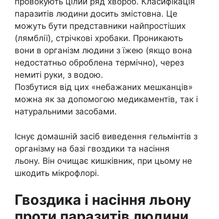
провокують цілий ряд хвороб. Класифікація
паразитів людини досить змістовна. Це
можуть бути представники найпростіших
(лямблії), стрічкові хробаки. Проникають
вони в організм людини з їжею (якщо вона
недостатньо оброблена термічно), через
немиті руки, з водою.
Позбутися від цих «небажаних мешканців»
можна як за допомогою медикаментів, так і
натуральними засобами.
Існує домашній засіб виведення гельмінтів з
організму на базі гвоздики та насіння
льону. Він очищає кишківник, при цьому не
шкодить мікрофлорі.
Гвоздика і насіння льону
проти паразитів людини