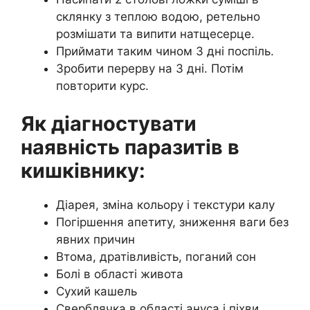
склянку з теплою водою, ретельно
розмішати та випити натщесерце.
Приймати таким чином 3 дні поспіль.
Зробити перерву на 3 дні. Потім
повторити курс.
Як діагностувати
наявність паразитів в
кишківнику:
Діарея, зміна кольору і текстури калу
Погіршення апетиту, зниження ваги без
явних причин
Втома, дратівливість, поганий сон
Болі в області живота
Сухий кашель
Сверблячка в області ануса і піхви