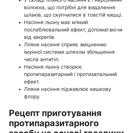
У складі лляного насіння є і нерозчинні
волокна, що потрібні для видалення
шлаків, що скупчилися в товстій кишці.
Насіння льону має м’який
послаблювальний ефект, допомагаючи
від закрепів.
Лляне насіння сприяє зміцненню
імунної системи шляхом збільшення
числа антитіл.
Насіння льону створює
протипаразитарний і протизапальний
ефект.
Лляне насіння підживлює кишкову
флору.
Рецепт приготування
протипаразитарного