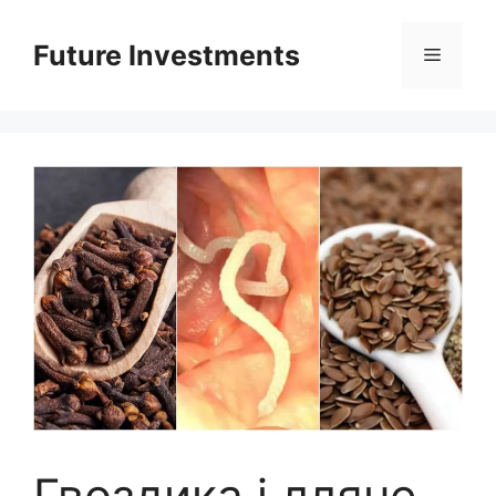
Перейти
до
Future Investments
Меню
вмісту
Гвоздика і лляне