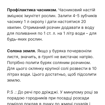
Профілактика часником.
Часниковий настій
зміцнює імунітет рослин. Залити 4-5 зубчиків
часнику 1 л окропу і дати настоятися 20
хвилин. Отриманий розчин додавати в воду
для поливання по 1 ст. л. на 1 літр води – для
будь-яких рослин.
Солона земля.
Якщо у буряка почервоніли
листя, значить, в ґрунті не вистачає натрію.
Потрібно полити буряк соляним розчином.
Для цього склянку крупної солі розвести в 10
літрах води. Цього достатньо, щоб підсолити
землю.
P.S .: До речі про дріжджі. У минулому році за
порадою городників при посадці розсади
помідор поклав в лунку по жмені сухарів і