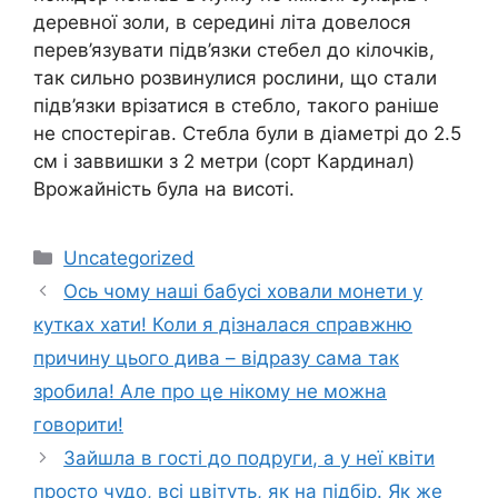
деревної золи, в середині літа довелося
перев’язувати підв’язки стебел до кілочків,
так сильно розвинулися рослини, що стали
підв’язки врізатися в стебло, такого раніше
не спостерігав. Стебла були в діаметрі до 2.5
см і заввишки з 2 метри (сорт Кардинал)
Врожайність була на висоті.
Категорії
Uncategorized
Ось чому наші бабусі ховали монети у
кутках хати! Коли я дізналася справжню
причину цього дива – відразу сама так
зробила! Але про це нікому не можна
говорити!
Зайшла в гості до подруги, а у неї квіти
просто чудо, всі цвітуть, як на підбір. Як же