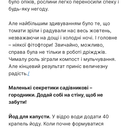
було опіків, рослини легко переносили спеку і
будь-яку негоду.
Але найбільшим здивуванням було те, що
томати зріли і радували нас весь жовтень,
незважаючи на дощі і холодні ночі. І головне
– ніякої фітофтори! Звичайно, можливо,
справа була не тільки в роботі дріжджів.
Чималу роль зіграли компост і мульчування.
Але кінцевий результат приніс величезну
радість.
/
Маленькі секретики садівникові –
городники. Додай собі на стіну, щоб не
забути!
Йод для капусти.
У відро води додати 40
крапель йоду. Коли почне формуватися