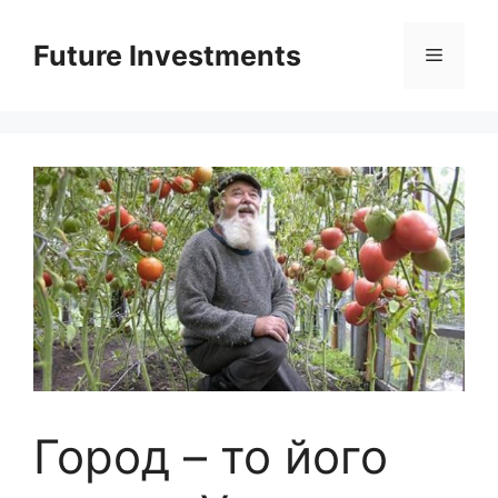
Перейти
до
Future Investments
Меню
вмісту
Город – то його